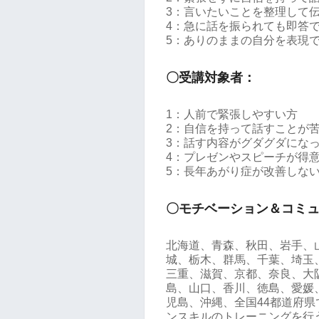
3：言いたいことを整理して
4：急に話を振られても即答
5：ありのままの自分を表現
〇受講対象者：
1：人前で緊張しやすい方
2：自信を持って話すことが
3：話す内容がグダグダにな
4：プレゼンやスピーチが得
5：長年あがり症が改善しな
〇モチベーション＆コミ
北海道、青森、秋田、岩手、
城、栃木、群馬、千葉、埼玉
三重、滋賀、京都、奈良、大
島、山口、香川、徳島、愛媛
児島、沖縄、全国44都道府
ンスキルのトレーニングを行う