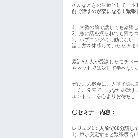
そんなときの対策として、本
前で話すのが楽になる！緊張
1、大勢の前で話しても緊張
2、急に話を振られても落ち
3、ハプニングにも動じない
話し方を体感していただきま
累計5万人が受講したモチベ
やネットでは決して学べない
ぜひこの機会に、人前で楽に
ーチ、発表で、あなたの話す
エントリーを心よりお待ちし
〇セミナー内容：
レジュメ1：人前で60分話し
1）声が安定すると緊張度合