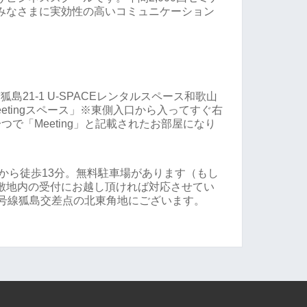
みなさまに実効性の高いコミュニケーション
。
市狐島21-1 U-SPACEレンタルスペース和歌山
etingスペース」※東側入口から入ってすぐ右
で「Meeting」と記載されたお部屋になり
江駅から徒歩13分。無料駐車場があります（もし
敷地内の受付にお越し頂ければ対応させてい
6号線狐島交差点の北東角地にございます。