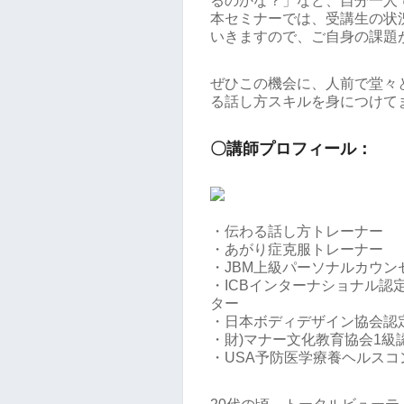
るのかな？」など、自分一人
本セミナーでは、受講生の状
いきますので、ご自身の課題
ぜひこの機会に、人前で堂々
る話し方スキルを身につけて
〇講師プロフィール：
・伝わる話し方トレーナー
・あがり症克服トレーナー
・JBM上級パーソナルカウン
・ICBインターナショナル
ター
・日本ボディデザイン協会認
・財)マナー文化教育協会
・USA予防医学療養ヘルスコ