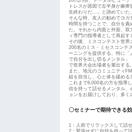
20代の頃、トータルビュー
トレスが原因で左半身が麻痺
生終わりだ…」と諦めていた
そんな時、友人の勧めでヨガ
時間を持つことで、自分を責
た。それから内面と外面、双
ィ専門の指導者として再起す
その後、ミスコンテスト世界
200名のミス・ミセスコン
ーニングを提供する。特に「
で自分を出し切るメンタル」
で世界大会出場者を輩出する
また、地元のコミュニティFM
組を担当し、心と体を緩める
これまで6,000名の方を指
信を持って話せるメンタル、
ョンをお届けしており、多く
〇セミナーで期待できる
1：人前でリラックスして話
2：緊張せずに自信を持って