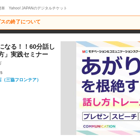
単 Yahoo! JAPANのデジタルチケット
ービスの終了について
になる！！60分話し
方」実践セミナー
方
45
山店（三協フロンテア）