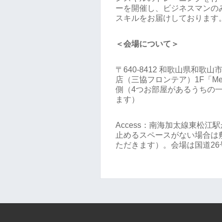
ーを開催し、ビジネスマンの
スキルをお届けしております
＜会場について＞
〒640-8412 和歌山県和歌山
店（三協フロンテア）1F「Me
側（4つお部屋があるうちの一つ
ます）
Access：南海加太線東松
止めるスペースがない場合は
ただきます）。会場は国道2