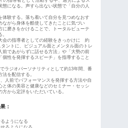
ティの指導者として活動する中、過労によるス
状態になる。声すら出ない状態で「自分の人
。
を体験する。落ち着いて自分を見つめなおす
めながら身体を酷使してきたことに気づい
方に磨きをかけることで、トータルビューテ
る。
大会の指導者としての経験をきっかけに 約
テスタントに、ビジュアル面とメンタル面のトレ
人前であがらずに話せる方法」や「大勢の前
「個性を発揮するスピーチ」を指導すること
。
でラジオパーソナリティとして約13年間、番
方法を配信する。
導し、人前でパフォーマンスを発揮する方法や自
心と体の美容と健康などのセミナー・セッシ
の方から定評をいただいている。
効果：
せるようになる
話せるようになる