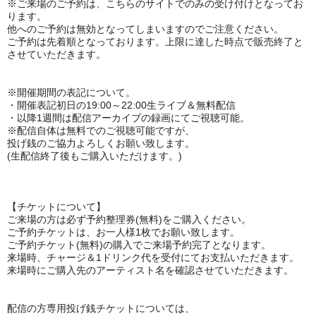
※ご来場のご予約は、
こちらのサイトでのみの受け付けとなってお
ります。
他へのご予約は無効となってしまいますのでご注意ください。
ご予約は先着順となっております。上限に達した時点で販売終了と
させていただきます。
※開催期間の表記について。
・開催表記初日の
19:00～22:00生ライブ＆無料配信
・以降1週間は配信アーカイブの録画にてご視聴可能。
※
配信自体は無料でのご視聴可能ですが、
投げ銭のご協力よろしくお願い致します。
(生配信終了後もご購入いただけます。)
【チケットについて】
ご来場の方は必ず予約整理券(無料)をご購入ください。
ご予約チケットは、お一人様1枚でお願い致します。
ご予約チケット(無料)の購入でご来場予約完了となります。
来場時、チャージ＆1ドリンク代を受付にてお支払いただきます。
来場時にご購入先のアーティスト名を確認させていただきます。
配信の方専用投げ銭チケットについては、