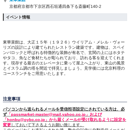
京都府京都市下京区西石垣通四条下る斎藤町140-2
イベント情報
東華菜館は、大正１５年（１９２６）ウイリアム・メレル・ヴォー
リズの設計により建てられたレストラン建築です。建物は、スペイ
ンバロックと呼ばれる特徴的な装飾が有名で、玄関の上にはホタテ
やタコ、魚など食材たちが彫られており、訪れる客を迎えてくれま
す。現存する最古のエレベータに乗って屋上へ上がり、東山の風景
とイスラム調の塔を間近で拝見しましょう。見学後には北京料理の
コースランチをご用意いたします。
注意事項
パソコンから送られるメールを受信拒否設定にされている方は、必
ず
「passmarket-master@mail.yahoo.co.jp」および
「honbu@oybc.co.jp」から届くメールが受け取れるように設定を
変更
しておいて下さるようお願い致します。