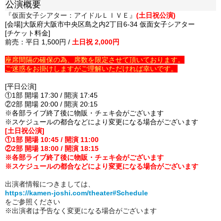
公演概要
『仮面女子シアター：アイドルＬＩＶＥ』
(土日祝公演)
[会場]大阪府大阪市中央区島之内2丁目6-34 仮面女子シアター
[チケット料金]
前売：平日 1,500円 /
土日祝 2,000円
座席間隔の確保の為、席数を限定させて頂いております。
ご迷惑をお掛けしますがご理解いただければ幸いです。
[平日公演]
①1部 開場 17:30 / 開演 17:45
②2部 開場 20:00 / 開演 20:15
※各部ライブ終了後に物販・チェキ会がございます
※スケジュールの都合などにより変更になる場合がございます
[土日祝公演]
①1部 開場 10:45 / 開演 11:00
②2部 開場 18:00 / 開演 18:15
※各部ライブ終了後に物販・チェキ会がございます
※スケジュールの都合などにより変更になる場合がございます
出演者情報につきましては、
https://kamen-joshi.com/theater#Schedule
をご参照ください
※出演者は予告なく変更になる場合がございます