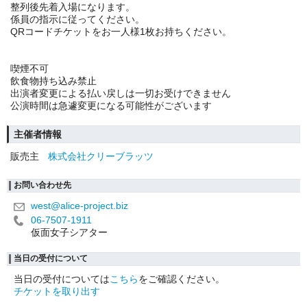
整列後先着入場になります。
係員の指示に従ってください。
QRコードチケットをお一人様1枚お持ちください。
喫煙不可
飲食物持ち込み禁止
出演者変更による払い戻しは一切お受けできません
公演時間は急遽変更になる可能性がございます
主催者情報
販売主
株式会社クリーブラッツ
お問い合わせ先
west@alice-project.biz
06-7507-1911
仮面女子シアター
当日の受付について
当日の受付については
こちら
をご確認ください。
チケットを取り出す