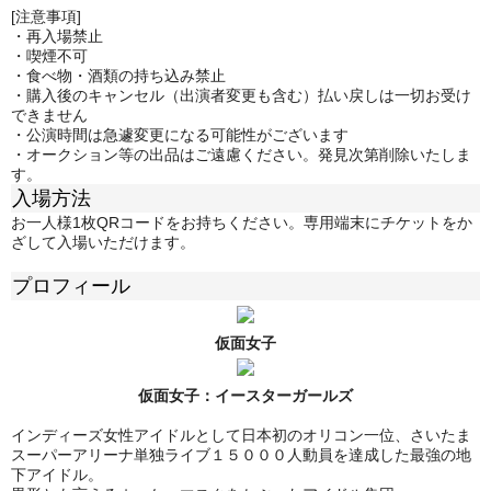
[注意事項]
・再入場禁止
・喫煙不可
・食べ物・酒類の持ち込み禁止
・購入後のキャンセル（出演者変更も含む）払い戻しは一切お受け
できません
・公演時間は急遽変更になる可能性がございます
・オークション等の出品はご遠慮ください。発見次第削除いたしま
す。
入場方法
お一人様1枚QRコードをお持ちください。専用端末にチケットをか
ざして入場いただけます。
プロフィール
仮面女子
仮面女子：
イースターガールズ
インディーズ女性アイドルとして日本初のオリコン一位、さいたま
スーパーアリーナ単独ライブ１５０００人動員を達成した最強の地
下アイドル。