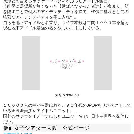
異形とも言えるホッケーマスクをかぶったアイドル集団。
芸能界に居場所が無くなった【選ばれなかった者達】が集まり、顔
を隠すことで個人のアイデンティティを捨て、代償に群れとしての
強烈なアイデンティティを手に入れた。
自らを地下アイドルと名乗り、ライブ本数は年間１０００本を超え
現在地下アイドル最強の名を欲しいままにしている。
スリジエWEST
１００００人の中から選ばれた、９０年代のJPOPをリスペクトして
いる正統派美少女アイドルユニット。
国花のサクラをイメージにしたユニット名で、日本を世界へ発信し
たい。
仮面女子シアター大阪 公式ページ