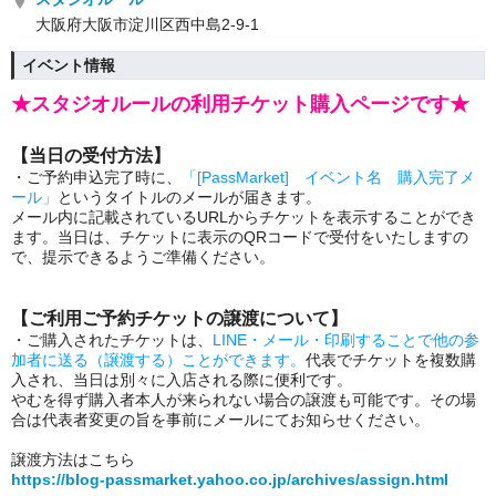
大阪府大阪市淀川区西中島2-9-1
イベント情報
★スタジオルールの利用チケット購入ページです★
【当日の受付方法】
・ご予約申込完了時に、
「[PassMarket] イベント名 購入完了メ
ール」
というタイトルのメールが届きます。
メール内に記載されているURLからチケットを表示することができ
ます。当日は、チケットに表示のQRコードで受付をいたしますの
で、提示できるようご準備ください。
【ご利用ご予約チケットの譲渡について】
・ご購入されたチケットは、
LINE・メール・印刷することで他の参
加者に送る（譲渡する）ことができます。
代表でチケットを複数購
入され、当日は別々に入店される際に便利です。
やむを得ず購入者本人が来られない場合の譲渡も可能です。その場
合は代表者変更の旨を事前にメールにてお知らせください。
譲渡方法はこちら
https://blog-passmarket.yahoo.co.jp/archives/assign.html