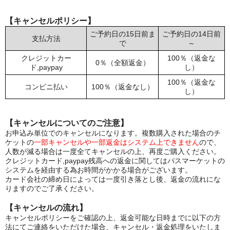
【キャンセルポリシー】
ご予約日の15日前ま
ご予約日の14日前
支払方法
で
～
クレジットカー
100％（返金な
0％（全額返金）
ド,paypay
し）
100％（返金な
コンビニ払い
100％（返金なし）
し）
【キャンセルについてのご注意】
お申込み単位でのキャンセルになります。複数購入された場合のチ
ケットの
一部キャンセルや一部返金はシステム上できません
ので、
人数が減る場合は一度全てキャンセルの上、再度ご購入ください。
クレジットカード,paypay残高への返金に関してはパスマーケットの
システムを経由する為お時間がかかる場合がございます。
カード会社の締め日によっては一度引き落とし後、返金の流れにな
りますのでご了承ください。
【キャンセルの流れ】
キャンセルポリシーをご確認の上、返金可能な日時までに以下の方
法にてご連絡をいただけた場合、キャンセル・返金処理をいたしま