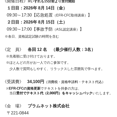
《開催日程》
※いずれも15分前より受付開始
１日目：2026年 8月 14日（金）
0
9:30～17:30
【応急処置
】
（EFR-CFC取得講座）
２日目：2026年 8月 15日（土）
09:30～17:00【事故予防
】
（ASL認定講座）
※各日、資格認定試験の時間を含む
《定 員》
各回 12
名 （最少催行人数：3名）
※先着順に受け付けております。
※ほとんどの方がお一人でのご参加です。
少人数で質問もしやすく、リラックスした雰囲気で学べます。
《受講費》
34,100円
（消費税・資格申請料・テキスト代込）
※
EFR-CFCの資格更新
でテキストを持参の方は、
当日
受付でテキスト代（2,000円）をキャッシュバック
いたします。
《会 場》
プラムネット株式会社
〒221-0844