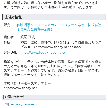
に最少催行人数に達しない場合、開催を見送らせていただきま
す。その際は、事務局よりご連絡の上 全額返金いたします。
主催者情報
販売主
体験活動リーダースアカデミー（プラムネット株式会社
子ども安全共育事業部）
責任者
渡辺 直史
住所
神奈川県横浜市神奈川区沢渡1-2 Jプロ高島台サウス
ビル4F （https://www.fieday.net/access/）
関連URL
https://www.fieday.net/efr-cfc/
横浜を中心に、子どもの自然体験や保育に携わる保育者・指導者
のための研修を、年間100本以上開催している「体験活動リーダー
スアカデミー」を運営しています。講師の派遣も対応可能です。
詳細はホームページをご覧ください。
体験活動リーダースアカデミー
https://www.fieday.net/
お問い合わせ先
eigyo@plumnet.jp