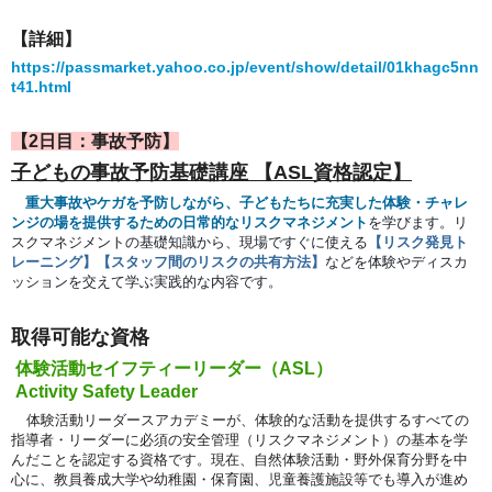
【詳細】
https://passmarket.yahoo.co.jp/event/show/detail/01khagc5nn
t41.html
【2日目：事故予防】
子どもの事故予防基礎講座 【ASL資格認定】
重大事故やケガを予防しながら、子どもたちに充実した体験・チャレ
ンジの場を提供するための日常的なリスクマネジメント
を学びます。リ
スクマネジメントの基礎知識から、現場ですぐに使える
【リスク発見ト
レーニング】【スタッフ間のリスクの共有方法】
などを体験やディスカ
ッションを交えて学ぶ実践的な内容です。
取得可能な資格
体験活動セイフティーリーダー（ASL）
Activity Safety Leader
体験活動リーダースアカデミーが、体験的な活動を提供するすべての
指導者・リーダーに必須の安全管理（リスクマネジメント）の基本を学
んだことを認定する資格です。現在、自然体験活動・野外保育分野を中
心に、教員養成大学や幼稚園・保育園、児童養護施設等でも導入が進め