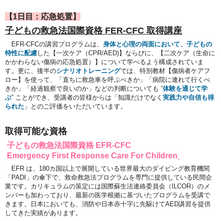
【1日目：応急処置】
子どもの救急法国際資格 FER-CFC 取得講座
EFR-CFCの講習プログラムは、
身体と心理の両面において、子どもの
特性に配慮
した【一次ケア（CPR/AED)】ならびに、【二次ケア（生命に
かかわらない傷病の応急処置）】について学べるよう構成されていま
す。更に、後半の
シナリオトレーニング
では、特別教材【傷病者ケアフ
ロー】を使って、「直ちに救急車を呼ぶべきか」「病院に連れて行くべ
きか」「経過観察で良いのか」などの判断についても ”
体験を通じて学
ぶ
” ことができ、受講者の皆様からは「知識だけでなく
実践力や自信も得
られた
」とのご評価をいただいています。
取得可能な資格
子どもの救急法国際資格 EFR-CFC
Emergency First Response
Care For Children
EFR は、180カ国以上で展開している世界最大のダイビング教育機関
「PADI」の傘下で、救命救急法プログラムを専門に提供している民間企
業です。カリキュラムの策定には国際蘇生法連絡委員会（ILCOR）のメ
ンバーも加わっており、最新の医学根拠に基づいたプログラムを受講で
きます。日本においても、消防や日本赤十字に先駆けてAED講習を提供
してきた実績があります。