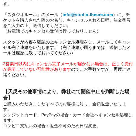
す。
「スタジオルール」のメール（
info@studio-lheure.com
）に、チ
ケットを購入された際のお名前、キャンセルされる日程、注文番号
をご入力の上、送信してください。
（お電話でのキャンセル受付は行っておりません）
スタッフが内容を確認の上キャンセル処理をし、メールにてキャン
セル完了連絡をいたします。（完了連絡が届くまでは、送信したメ
ールは履歴に残しておいてください）
2営業日以内にキャンセル完了メールが届かない場合は、正しく受付
が完了していない可能性があります
ので、お手数ですが、再度ご連
絡ください。
【天災その他事情により、弊社にて開催中止を判断した場
合】
ご購入いただきましたすべてのお客様に対し、全額返金いたしま
す。
クレジットカード、PayPayの場合：カード会社へキャンセル処理し
ます。
コンビニ支払いの場合：返金不可のため日程変更。