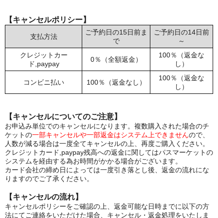
【キャンセルポリシー】
ご予約日の15日前ま
ご予約日の14日前
支払方法
で
～
クレジットカー
100％（返金な
0％（全額返金）
ド,paypay
し）
100％（返金な
コンビニ払い
100％（返金なし）
し）
【キャンセルについてのご注意】
お申込み単位でのキャンセルになります。複数購入された場合のチ
ケットの
一部キャンセルや一部返金はシステム上できません
ので、
人数が減る場合は一度全てキャンセルの上、再度ご購入ください。
クレジットカード,paypay残高への返金に関してはパスマーケットの
システムを経由する為お時間がかかる場合がございます。
カード会社の締め日によっては一度引き落とし後、返金の流れにな
りますのでご了承ください。
【キャンセルの流れ】
キャンセルポリシーをご確認の上、返金可能な日時までに以下の方
法にてご連絡をいただけた場合、キャンセル・返金処理をいたしま