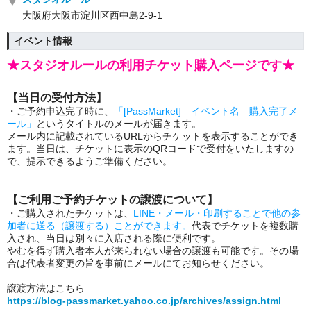
大阪府大阪市淀川区西中島2-9-1
イベント情報
★スタジオルールの利用チケット購入ページです★
【当日の受付方法】
・ご予約申込完了時に、
「[PassMarket] イベント名 購入完了メ
ール」
というタイトルのメールが届きます。
メール内に記載されているURLからチケットを表示することができ
ます。当日は、チケットに表示のQRコードで受付をいたしますの
で、提示できるようご準備ください。
【ご利用ご予約チケットの譲渡について】
・ご購入されたチケットは、
LINE・メール・印刷することで他の参
加者に送る（譲渡する）ことができます。
代表でチケットを複数購
入され、当日は別々に入店される際に便利です。
やむを得ず購入者本人が来られない場合の譲渡も可能です。その場
合は代表者変更の旨を事前にメールにてお知らせください。
譲渡方法はこちら
https://blog-passmarket.yahoo.co.jp/archives/assign.html