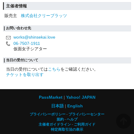
主催者情報
販売主
株式会社クリーブラッツ
お問い合わせ先
works@shinsekai.love
06-7507-1911
仮面女子シアター
当日の受付について
当日の受付については
こちら
をご確認ください。
チケットを取り出す
PassMarket
Yahoo! JAPAN
日本語
English
プライバシーポリシー
プライバシーセンター
規約
ヘルプ
主催者ガイドライン
ご利用ガイド
特定商取引法の表示