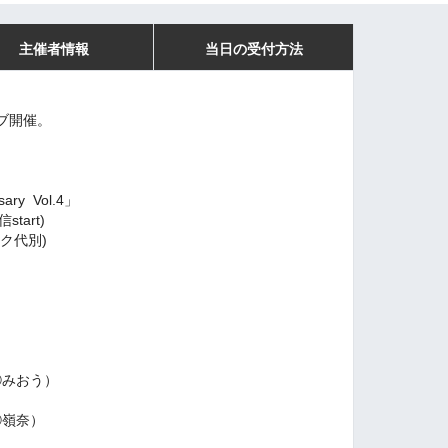
主催者情報
当日の受付方法
ブ開催。
ary Vol.4」
信start)
ンク代別)
みおう）
嶺奈）