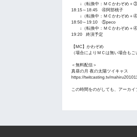
↓（転換中：ＭＣかわぞめ＋③
18:15～18:45 ④阿部桃子
↓（転換中：ＭＣかわぞめ＋④
18:50～19:10 ⑤peco
↓（転換中：ＭＣかわぞめ＋④p
19:20 終演予定
【MC】かわぞめ
（場合によりＭＣは無い場合もご
＜無料配信＞
真昼の月 夜の太陽ツイキャス
https://twitcasting.tv/mahiru2010
この時間をのがしても、
アーカイ