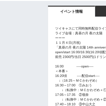
イベント情報
ツイキャスにて同時無料配信ライ
ライブ会場：真昼の月 夜の太陽
ーーー
１１月４日(月祝)
「真昼の月 夜の太陽 14th annivers
open/start 16:00/16:30(16:20頃配
前売 2300円/当日 2500円(1ドリ
16:00 ----open----
＜本番＞
16:20頃 ----配信start----
↓（16:25～ＭＣかわぞめ）
16:30～17:00 ①みおう
↓（転換中：ＭＣかわぞめ＋①
17:05～17:35 ②嶺奈
↓（転換中：ＭＣかわぞめ＋②
17:40～18:10 ③中山大之