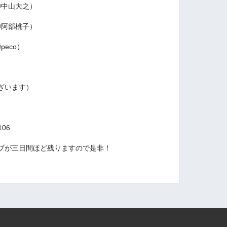
中山大之）
阿部桃子）
eco）
ざいます）
1106
ブが三日間ほど残りますので是非！