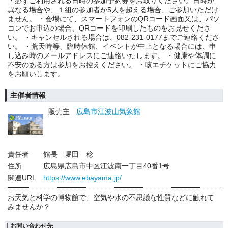
・必ずご利用される日時の参加予約券をお取りください。日時が
異なる場合や、１組の参加者が5人を超える場合、ご参加いただけ
ません。 ・会場にて、スマートフォンのQRコード画面又は、パソ
コンでお申込の場合、QRコードを印刷したものをお見せくださ
い。 ・キャンセルされる場合は、082-231-0177までご連絡くださ
い。 ・荒天時等、臨時休館、イベントが中止となる場合には、申
し込み時のメールアドレスにご連絡いたします。 ・健康や体調に
不安のある方は参加をお控えください。 ・咳エチケットにご協力
をお願いします。
主催者情報
販売主
広島市江波山気象館
責任者
館長 堀田 稔
住所
広島県広島市中区江波南一丁目40番1号
関連URL
https://www.ebayama.jp/
お天気と科学の博物館で、空気や水の不思議な性質などに触れて
みませんか？
お問い合わせ先