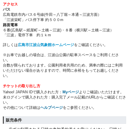
アクセス
バス
広島電鉄市内バス６号線(牛田～八丁堀～本通～江波方面）
「江波栄町」バス停下車 約５００m
路面電車
６番(広島駅～紙屋町～土橋～江波)・８番（横川駅～土橋～江波）
「江波」電停下車 約１ｋm
詳しくは
広島市江波山気象館ホームページ
をご確認ください。
※お車でお越しの場合は、江波山公園の駐車スペースをご利用くださ
い。
台数が限られております。公園利用者共用のため、満車の際にはご利用
いただけない場合がありますので、時間に余裕をもってお越しくださ
い。
チケットの取り出し方
Yahoo! JAPAN IDで購入された方：
Myページ
よりご確認いただけます。
未ログインで購入された方：購入完了メール記載のURLからご確認くださ
い。
その他について詳細は
ヘルプページ
をご参照ください。
販売条件