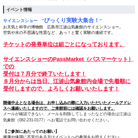
イベント情報
びっくり実験大集合！
サイエンスショー ”
”
お天気と科学の博物館 広島市江波山気象館のサイエンスショー。
空気や水の不思議な性質など、あっ！と驚く実験の連続です。
チケットの発券単位は組ごとになっております。
サイエンスショーのPassMarket（パスマーケット）
での
受付は７
月分で
終了いたします！
８月分からは当日、
江波山気象館内会場で先着順
に
受付しますので、
よろしくお願いいたします！
開催中止となる場合は、
お申し込みの際に入力いただいたメールアドレ
スへ連絡いたしますので、ご来館前には確認をお願いします。
メールが確認できない、メールを削除してしまったなどの場合は江波山
。
気象館（082-231-0177）へお電話でお問い合わせください
【ご参加にあたってのお願い】
健康
や体調に不安のある方は
イベントへの参加をお控えください。