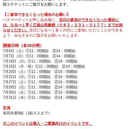
咳エチケットにご協力をお願いします。
【ご参加できなくなった場合のお願い】
パスマーケットお申し込み後に、
当日の参加ができなくなった場合に
は、なるべく早く江波山気象館（０８２－２３１－０１７７）までお知
らせください。
当日になるべく多くの方にご参加いただくことができる
よう、みなさまのご協力をお願いいたします。
開催日時（各30分間）
7月6
日（土
）①11：00開始 ②14：00開始
7月7
日（日
）①11：00開始 ②14：00開始
7月14日（日）
①11：00開始 ②14：00開始
7月15日（月・祝
）
①11：00開始 ②14：00開始
7月20日（土
）
①11：00開始 ②14：00開始
7月21日（日
）
①11：00開始 ②14：00開始
7月27日（土
）
①11：00開始 ②14：00開始
7月28日（日）
①11：00開始 ②14：00開始
7月30日（火）①11
：00開始 ②14：00開始
7月31日（水）①11
：00開始 ②14：00開始
定員
各回先着8組（1組５人まで）
※
このイベントは個人・ご家族向けのイベントです。