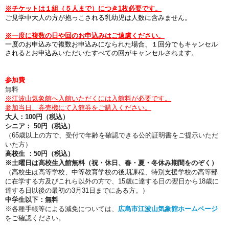
※チケットは１組（５人まで）につき1枚必要です。
ご見学中大人の方が抱っこされる乳幼児は人数に含みません。
※一度に複数の日や回のお申込みはご遠慮ください。
一度のお申込みで複数お申込みになられた場合、１回分でもキャンセル
されるとお申込みいただいたすべての回がキャンセルされます。
参加費
無料
※江波山気象館へ入館いただくには入館料が必要です。
参加当日、券売機にて入館券をご購入ください。
大人：100円（税込）
シニア： 50円（税込）
（65歳以上の方で、受付で年齢を確認できる公的証明書をご提示いただ
いた方）
高校生 ：50円（税込）
※土曜日
は高校生入館無料（祝・休日、春・夏・冬休み期間をのぞく）
（高校生は高等学校、中等教育学校の後期課程、特別支援学校の高等部
に在学する方及びこれら以外の方で、15歳に達する日の翌日から18歳に
達する日以後の最初の3月31日までにある方。）
中学生以下：無料
※各種手帳等による減免については、
広島市江波山気象館ホームページ
をご確認ください。