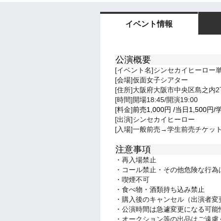
イベント情報
公演概要
[イベント名]シンセカイヒーロー
[会場]仮面女子シアター
[住所]大阪府大阪市中央区島之内2丁
[時間]開場18:45/開演19:00
[料金]
前売1,000
円
/
当日1,5
00円/
[出演]シンセカイヒーロー
[入場]一般前売→学生前売チケッ
注意事項
・再入場禁止
・コール禁止・その他危険な行為
・喫煙不可
・食べ物・酒類持ち込み禁止
・購入後のキャンセル（出演者変
・公演時間は急遽変更になる可能
・オークション等の出品はご遠慮