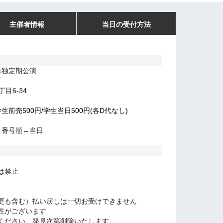
主催者情報
当日の受付方法
単独定期公演
目6-34
学生前売500円/学生当日500円(各D代なし)
ト番号順→当日
は禁止
更も含む）払い戻しは一切お受けできません
性がございます
ください。発見次第削除いたします。