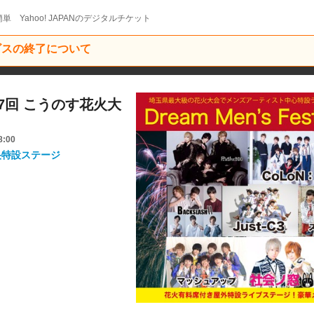
単 Yahoo! JAPANのデジタルチケット
ービスの終了について
l 第17回 こうのす花火大
8:00
央特設ステージ