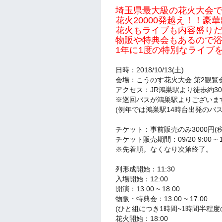
埼玉県最大級の花火大会
花火20000発越え！！豪
花火もライブも内容盛りだ
物販や特典会もあるので
1年に1度の特別なライブ
日時：2018/10/13(土)
会場：こうのす花火大会 第2観覧
アクセス：JR鴻巣駅より徒歩約3
※巡回バスが鴻巣駅よりございま
(例年では鴻巣駅14時台出発のバ
チケット：事前販売のみ3000円(税
チケット販売期間：09/20 9:00 ~ 10
※先着順。なくなり次第終了。
列形成開始：11:30
入場開始：12:00
開演：13:00 ~ 18:00
物販・特典会：13:00 ~ 17:00
(ひと組につき1時間~1時間半程
花火開始：18:00