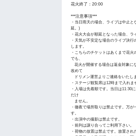
花火終了：20:00
***注意事項***
・当日雨天の場合、ライブは中止と
延。)
・花火大会が順延となった場合、ラ
・天気が不安定な場合のライブ決行の判断
します。
・こちらのチケットはあくまで花火
でも、
花火が開催する場合は返金対象にな
改めて
ドリメン運営よりご連絡をいたし
・ステージ観覧席は12時まで入れま
・入場は先着順です。当日は11:3
だけ
ません。
・徹夜で場所取りは禁止です。万が
す。
・出演中の撮影は禁止です。
・前列は譲り合ってご利用下さい。
・荷物の放置は禁止です。放置され