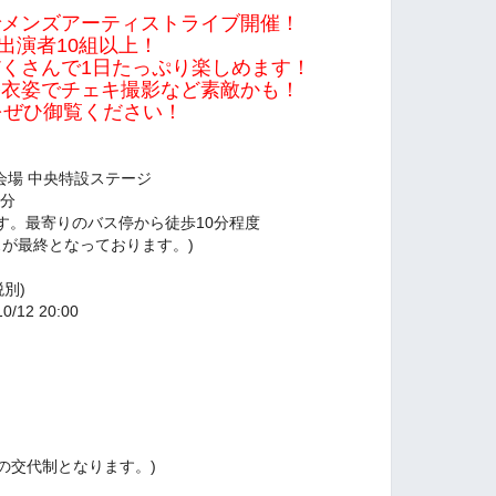
でメンズアーティストライブ開催！
華出演者10組以上！
くさんで1日たっぷり楽しめます！
浴衣姿でチェキ撮影など素敵かも！
をぜひ御覧ください！
会場 中央特設ステージ
0分
す。最寄りのバス停から徒歩10分程度
スが最終となっております。)
別)
/12 20:00
度の交代制となります。)