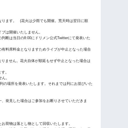
なります。 (花火は少雨でも開催。荒天時は翌日に順
イブは開催いたしません。
は当日の8:00にドリメン公式Twitterにて発表いた
の有料席料金となりますためライブが中止となった場合
りません。花火自体が順延もせず中止となった場合は
ます。
せん。
0に列の場所を発表いたします。それまでは列にお並びいた
一、発見した場合はご参加をお断りさせていただきま
たお荷物は落とし物として回収いたします。