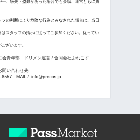
が一、紛失・盗難があった場合でも会場、運営ともに責
ッフの判断により危険な行為とみなされた場合は、当日
はスタッフの指示に従ってご参加ください。従ってい
がございます。
工会青年部 ドリメン運営 / 合同会社ぷれこす
ついてのお問い合わせ先
57 MAIL / info@precos.jp