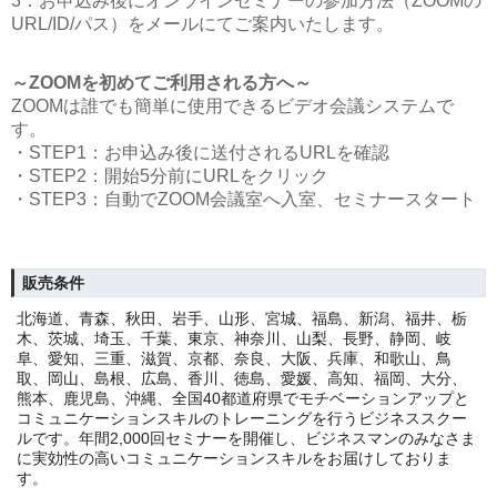
3：お申込み後にオンラインセミナーの参加方法（ZOOMの
URL/ID/パス）をメールにてご案内いたします。
～ZOOMを初めてご利用される方へ～
ZOOMは誰でも簡単に使用できるビデオ会議システムで
す。
・STEP1：お申込み後に送付されるURLを確認
・STEP2：開始5分前にURLをクリック
・STEP3：自動でZOOM会議室へ入室、セミナースタート
販売条件
北海道、青森、秋田、岩手、山形、宮城、福島、新潟、福井、栃
木、茨城、埼玉、千葉、東京、神奈川、山梨、長野、静岡、岐
阜、愛知、三重、滋賀、京都、奈良、大阪、兵庫、和歌山、鳥
取、岡山、島根、広島、香川、徳島、愛媛、高知、福岡、大分、
熊本、鹿児島、沖縄、全国40都道府県でモチベーションアップと
コミュニケーションスキルのトレーニングを行うビジネススクー
ルです。年間2,000回セミナーを開催し、ビジネスマンのみなさま
に実効性の高いコミュニケーションスキルをお届けしておりま
す。