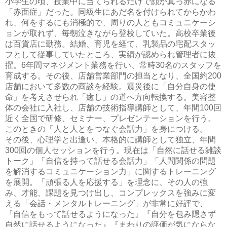
小学生の頃、授業中に当てられるだけで顔が真っ赤になる
「赤面症」だった。同級生にあだ名を付けられてからかわ
れ、何をするにも消極的で、周りの人ともコミュニケーシ
ョンが取れず、毎朝泣きながら登校していた。高校卒業後
は百貨店に勤務。結婚、育児を経て、乳製品の宅配スタッ
フとして従事していたところ、実績が認められ管理者に抜
擢。6年間マネジメント業務を行い、常時30名のスタッフを
育成する。その後、店舗営業部門の担当となり、全国約200
店舗において多数の商談を経験。震災後に「自分自身の使
命」を考えさせられ「癒し」の道へ方向転換する。美容整
体の会社に入社し、店舗の技術指導講師として、年間100回
近く全国で研修、セミナー、プレゼンテーションを行う。
このときの「人と人とをつなぐ会話力」を身につける。
その後、心理学と出逢い、本格的に講師として独立、年間
300回の個人セッションを行う。現在は「自然に話せる雑談
トーク」「自信を持って話せる会話力」「人間関係の問題
を解消するコミュニケーション力」に関するトレーニング
を展開。「頑張る人を応援する」を理念に、その人の強
み、才能、課題を見つけ出し、コンプレックスを強みに変
える「会話・メンタルトレーニング」が非常に好評で、
『自信をもって話せるようになった』『自分を包み隠さず
自然に話せるようになった』『まわりの評価が気にならな