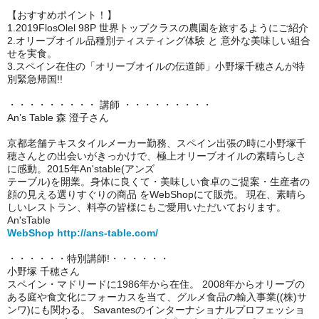
【おすすめポイント！
】
1.2019FlosOlel 98P 世界トップクラスの農園を旅するようにご紹介
2.オリーブオイル品種別ティスティング体験 と 意外な美味しい組合
せを実食。
3.スペイン在住の「オリーブオイルの伝道師」小野塚千穂さんが特
別緊急帰国!!
・・・・・・・・・ 講師 ・・・・・・・・・
An’s Table 森 澄子さん
京都老舗テキスタイルメーカー勤務、スペイン出張の時に小野塚千
穂さんとの出会いがきっかけで、極上オリーブオイルの素晴らしさ
に感動。2015年An'stable(アンズ
テーブル)を開業。身体に良くて・美味しい食卓のご提案・生産者の
顔の見える選りすぐりの商品 をWebShopにて販売。 現在、素晴ら
しいレストラン、料亭の皆様にもご愛用いただいて
おります。
An'sTable
WebShop http://ans-table.com/
・・・・・・特別講師!・・・・・・
小野塚 千穂さん
スペイン・マドリードに1986年から在住。 2008年からオリーブの
ある庭や食文化にフォーカスを当て、グルメ食品の輸入事業((株)サ
ンワ)にも関わる。 Savantesのインターナショナルプロフェッショ