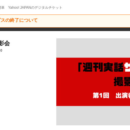
単 Yahoo! JAPANのデジタルチケット
ービスの終了について
影会
00