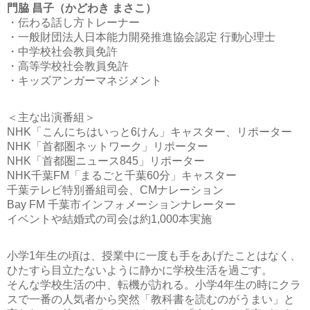
門脇 昌子（かどわき まさこ）
・伝わる話し方トレーナー
・一般財団法人日本能力開発推進協会認定 行動心理士
・中学校社会教員免許
・高等学校社会教員免許
・キッズアンガーマネジメント
＜主な出演番組＞
NHK「こんにちはいっと6けん」キャスター、リポーター
NHK「首都圏ネットワーク」リポーター
NHK「首都圏ニュース845」リポーター
NHK千葉FM「まるごと千葉60分」キャスター
千葉テレビ特別番組司会、CMナレーション
Bay FM 千葉市インフォメーションナレーター
イベントや結婚式の司会は約1,000本実施
小学1年生の頃は、授業中に一度も手をあげたことはなく、
ひたすら目立たないように静かに学校生活を過ごす。
そんな学校生活の中、転機が訪れる。小学4年生の時にクラ
スで一番の人気者から突然「教科書を読むのがうまい」と