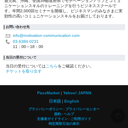
鹿児島、沖縄、全国39都道府県でモチベーションアップとコミュ
ニケーションスキルのトレーニングを行うビジネススクールで
す。年間2,000回セミナーを開催し、ビジネスマンのみなさまに実
効性の高いコミュニケーションスキルをお届けしております。
お問い合わせ先
info@motivation-communication.com
03-6384-0231
11：00～18：00
当日の受付について
当日の受付については
こちら
をご確認ください。
チケットを取り出す
PassMarket
Yahoo! JAPAN
日本語
English
プライバシーポリシー
プライバシーセンター
規約
ヘルプ
主催者ガイドライン
ご利用ガイド
特定商取引法の表示