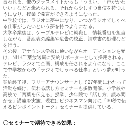
言われる。他のクラスメイトからも「うまい」「声がかわ
いい」などと褒められる。それから少しずつ自信を持つよ
うになり、授業で発言ができるようになった。
中学校では、ラジオに夢中になり、いつかラジオでしゃべ
る仕事がしたいという夢を持つようになる。
大学卒業後は、ケーブルテレビに就職し、情報番組を担当
しながら、番組表の編集や広告の校正、請求書の処理など
を行う。
その後、アナウンス学校に通いながらオーディションを受
け、NHK千葉放送局に契約リポーターとして採用される。
テレビ、ラジオで企画、構成を任されるようになり、ここ
で中学校からの「ラジオでしゃべる仕事」という夢が叶っ
た。
契約終了後、フリーアナウンサーとして27年間にわたって
活動を続け、伝わる話し方セミナーも多数開催。小学校や
高校で「言葉を伝える」授業、少年院で「話し方、読み聞
かせ」講座を実施。現在はビジネスマン向けに「30秒で伝
えるピンポイントトーク」セミナーを提供している。
〇セミナーで期待できる効果：