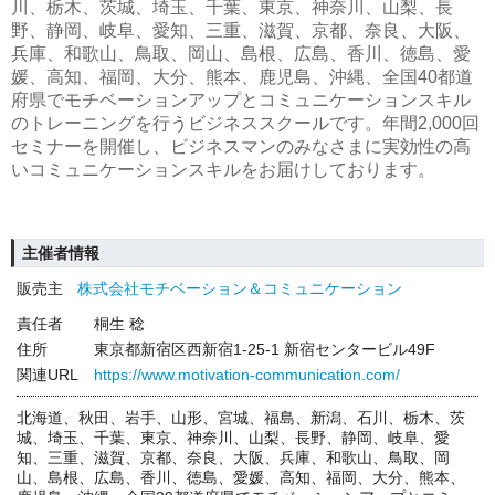
川、栃木、茨城、埼玉、千葉、東京、神奈川、山梨、長
野、静岡、岐阜、愛知、三重、滋賀、京都、奈良、大阪、
兵庫、和歌山、鳥取、岡山、島根、広島、香川、徳島、愛
媛、高知、福岡、大分、熊本、鹿児島、沖縄、全国40都道
府県でモチベーションアップとコミュニケーションスキル
のトレーニングを行うビジネススクールです。年間2,000回
セミナーを開催し、ビジネスマンのみなさまに実効性の高
いコミュニケーションスキルをお届けしております。
主催者情報
販売主
株式会社モチベーション＆コミュニケーション
責任者
桐生 稔
住所
東京都新宿区西新宿1-25-1 新宿センタービル49F
関連URL
https://www.motivation-communication.com/
北海道、秋田、岩手、山形、宮城、福島、新潟、石川、栃木、茨
城、埼玉、千葉、東京、神奈川、山梨、長野、静岡、岐阜、愛
知、三重、滋賀、京都、奈良、大阪、兵庫、和歌山、鳥取、岡
山、島根、広島、香川、徳島、愛媛、高知、福岡、大分、熊本、