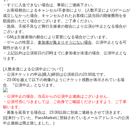
・すぐに入金できない場合は、事前にご連絡下さい。
・お客様都合によるキャンセル/不参加により、(人数不足により)ゲームが
成立しなかった場合、キャンセルされたお客様に該当回の開催費用を全
額負担いただく場合がございます。ご了承ください。
・急病、天候不良など興行主催者の都合により公演が中止となる場合が
ございます。
・GMは主催者側の都合により変更になる場合がございます。
・ゲームの性質上、
参加者が集まりそうにない場合
、公演中止となる可
能性があります。
・上記以外は公演前日の23時までに参加者が未達の場合、公演中止とな
ります。
[人数未達による公演中止について]
・公演チケットの申込(購入)締切は公演前日の23:00迄です。
・23:00を越えて以下の画像のようにチケット残数が表示されている場
合、『公演中止』となります。
・
公演中止の場合、当店からの公演中止連絡はございません。
・
公演可否につきましては、ご自身でご確認くださいますよう、ご了承
願います。
・募集を延長する場合は、23:00以前に別途ご連絡をさせて頂きます。
(従来行っていた、PassMarketに登録されているメールアドレスへの公演
中止連絡は廃止致しました。)