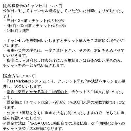
[お客様都合のキャンセルについて]
公演日に対してキャンセル連絡をしていただいた日時により変動いたし
ます。
・当日～3日前：チケット代の100％
・4日前～13日前：チケット代の50%
・14日前：無料
・キャンセルを複数回いたしますとチケット購入をご遠慮頂く場合がご
ざいます。
・弔事や災害の場合は、一度ご連絡下さい。その後、対応をきめさせて
いただきます。
・疾病による政府および官公庁による規制または命令が出た場合のみ、
チケット料の一部が払い戻されます。
[返金方法について]
・PassMarketのシステムより、クレジット/PayPay決済をキャンセル処
理し、返金いたします。
・
別途手数料がかかる旨をご理解の上
、チケットのご購入お願いいたし
ます。
・
返金額は〔チケット代金〕×97.6%（※100円未満の端数切捨て
）にな
ります。
・公演中止連絡とともに返金方法をお伺いいたしますので、そちらに返
信をお願いいたします。
※返金方法は「NAGAKUTSU梅田店での現金払戻」or「他同額公演への
チケット振替」の2種類になります。