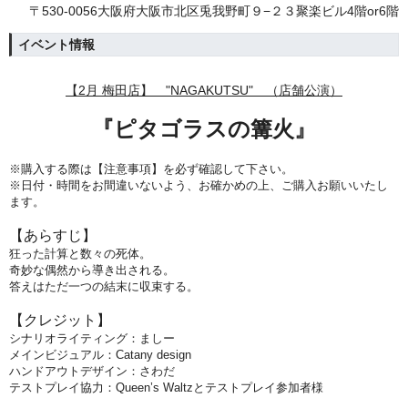
〒530-0056大阪府大阪市北区兎我野町９−２３聚楽ビル4階or6階
イベント情報
【2月 梅田店】 "NAGAKUTSU" （店舗公演）
『ピタゴラスの篝火
』
※購入する際は【注意事項】を必ず確認して下さい。
※日付・時間をお間違いないよう、
お確かめの上、ご購入お願いいたし
ます。
【あらすじ】
狂った計算と数々の死体。
奇妙な偶然から導き出される。
答えはただ一つの結末に収束する。
【クレジット
】
シナリオライティング：ましー
メインビジュアル：Catany design
ハンドアウトデザイン：
さわだ
テストプレイ協力：Queen’s Waltzとテストプレイ参加者様