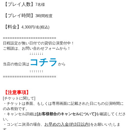
【プレイ人数】
7
名様
【プレイ時間】
3
時間程度
【料金】
4
,300円/名(税込)
=======================
日程設定が無い日付での貸切公演受付中！
ご相談は、お問い合わせフォームから！
↓↓↓↓↓↓↓
コチラ
当店の他公演は
から
↑↑
↑↑
↑↑
↑
=======================
【注意事項】
[チケットに関して]
・チケットは券面、もしくは専用画面に記載された日にちの公演時間に
のみ有効です。
・キャンセル詳細は
[お客様都合のキャンセルについて]
を確認してくださ
い。
お早めの入金(約3日以内)
・コンビニ決済の場合、
をお願いいたしま
す。