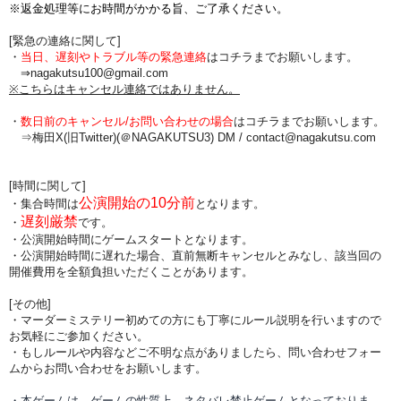
※返金処理等にお時間がかかる旨、ご了承ください。
[緊急の連絡に関して]
・
当日、遅刻やトラブル等の緊急連絡
はコチラまでお願いします。
⇒nagakutsu100@gmail.com
※こちらはキャンセル連絡ではありません。
・
数日前のキャンセル/お問い合わせの場合
は
コチラまでお願いします。
⇒梅田X(旧Twitter)(＠NAGAKUTSU3) DM /
contact@nagakutsu.com
[時間に関して]
公演開始の10分前
・集合時間は
となります。
遅刻厳禁
・
です。
・公演開始時間にゲームスタートとなります。
・公演開始時間に
遅れた場合、直前無断キャンセルとみなし、該当回の
開催費用を全額負担
いただくことがあります。
[その他]
・マーダーミステリー初めての方にも丁寧にルール説明を行いますので
お気軽にご参加ください。
・もしルールや内容などご不明な点がありましたら、問い合わせフォー
ムからお問い合わせをお願いします。
・本ゲームは、ゲームの性質上、ネタバレ禁止ゲームとなっておりま