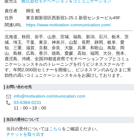
販売主
株式会社モチベーション＆コミュニケーション
責任者
桐生 稔
住所
東京都新宿区西新宿1-25-1 新宿センタービル49F
関連URL
https://www.motivation-communication.com/
北海道、秋田、岩手、山形、宮城、福島、新潟、石川、栃木、茨
城、埼玉、千葉、東京、神奈川、山梨、長野、静岡、岐阜、愛
知、三重、滋賀、京都、奈良、大阪、兵庫、和歌山、鳥取、岡
山、島根、広島、香川、徳島、愛媛、高知、福岡、大分、熊本、
鹿児島、沖縄、全国39都道府県でモチベーションアップとコミュ
ニケーションスキルのトレーニングを行うビジネススクールで
す。年間2,000回セミナーを開催し、ビジネスマンのみなさまに実
効性の高いコミュニケーションスキルをお届けしております。
お問い合わせ先
info@motivation-communication.com
03-6384-0231
11：00～18：00
当日の受付について
当日の受付については
こちら
をご確認ください。
チケットを取り出す