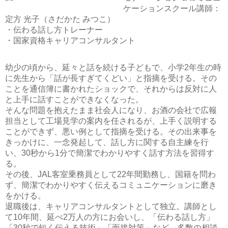
ケーションスクール講師：
定方 光子（さだかた みつこ）
・伝わる話し方トレーナー
・国家資格キャリアコンサルタント
幼少の頃から、延々と話を続ける子どもで、小学2年生の時
に先生から「話が長すぎてくどい」と指摘を受ける。その
ことを通信簿に書かれたショックで、それからは反対に人
と上手に話すことができなくなった。
そんな問題を抱えたまま社会人になり、お酒の会社で広報
担当として工場見学の案内を任されるが、上手く説明する
ことができず、悪い例として指摘を受ける。その出来事を
きっかけに、一念発起して、話し方に関する自主練を行
い、30秒から1分で簡潔でわかりやすく話す方法を習得す
る。
その後、JAL客室乗務員として22年間勤務し、国籍を問わ
ず、簡潔でわかりやすく伝えるコミュニケーションに磨き
をかける。
退職後は、キャリアコンサルタントとして独立。講師とし
て10年間、延べ2万人の方にお会いし、「伝わる話し方」
「30秒で短く伝える技術」「面接対策」など、多数の相談