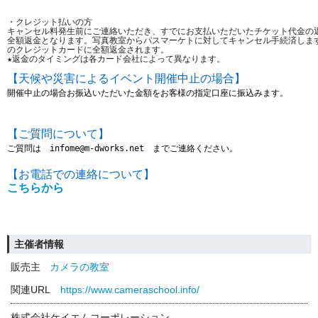
・クレジット払いの方
キャンセル料発生前にご連絡いただき、すでにお支払いただいたチケット代金の
全額返金となります。写真教室からパスマーケトに対してキャンセル手続済しま
のクレジットカードに全額返金されます。
★返金のタイミングは各カード会社によって異なります。 
【
天候や災害によるイベント開催中止の場合
】
開催中止の場合お振込いただいた金額をお客様の指定口座に振込みます。
【ご質問について】
ご質問は　infome@m-dworks.net　までご連絡ください。
【お電話での連絡について】
こちらから
主催者情報
販売主
カメラの教室
関連URL
https://www.cameraschool.info/
株式会社ケイエムコーポレーション