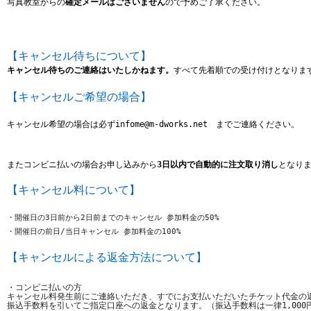
写真教室からの
確定メールはございません
ので予めご了承ください。
【キャンセル待ちについて】
キャンセル待ちのご連絡はいたしかねます。
すべて先着順での受け付けとなりま
【キャンセルご希望の場合】
キャンセル希望の場合は
必ずinfome@m-dworks.net　までご連絡ください。
またコンビニ払いの場合お申し込みから
3日以内で自動的に注文取り消し
となり
【キャンセル料について】
・開催日の3日前から2日前までのキャンセル 参加料金の50%
・開催日の前日/当日キャンセル 参加料金の100%
【キャンセルによる返金方法について】
・コンビニ払いの方
キャンセル料発生前にご連絡いただき、すでにお支払いただいたチケット代金の
振込手数料を引いてご指定口座への返金となります。（
振込手数料は一律1,00