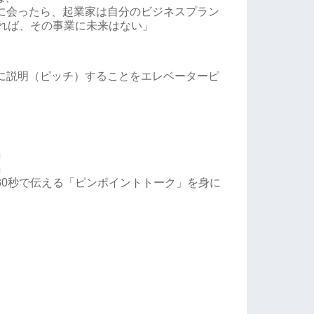
に会ったら、起業家は自分のビジネスプラン
ければ、その事業に未来はない」
に説明（ピッチ）することをエレベーターピ
。
」
」
30秒で伝える「ピンポイントトーク」を身に
。
。