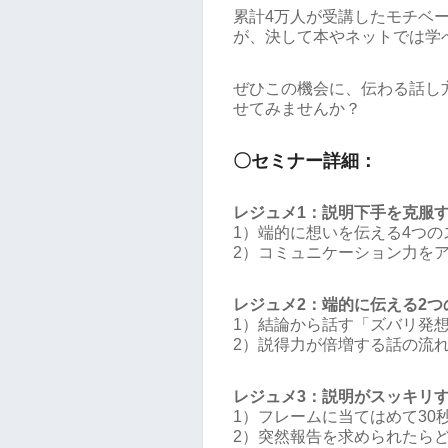
累計4万人が受講したモチベ
が、決して本やネットでは学
ぜひこの機会に、伝わる話し
せてみませんか？
〇セミナー詳細：
レジュメ1：説明下手を克服す
1）端的に想いを伝える4つの
2）コミュニケーション力を
レジュメ2：端的に伝える2つ
1）結論から話す「ズバリ発
2）説得力が倍増する話の流
レジュメ3：説明がスッキリす
1）フレームに当てはめて30
2）突然報告を求められたら