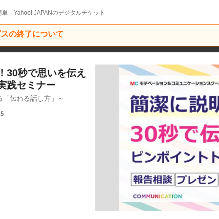
単 Yahoo! JAPANのデジタルチケット
ービスの終了について
！30秒で思いを伝え
実践セミナー
る「伝わる話し方」～
15