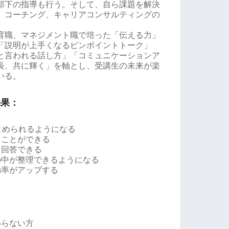
部下の指導も行う。そして、自ら課題を解決
、コーチング、キャリアコンサルティングの
育職、マネジメント職で培った「伝える力」
「説明が上手くなるピンポイントトーク」
と言われる話し方」「コミュニケーションア
長、共に輝く」を軸とし、受講生の未来が楽
いる。
効果：
とめられるようになる
ることができる
て回答できる
の中が整理できるようになる
効率がアップする
わらない方