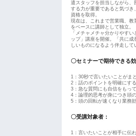
遣スタッフを担当しながら、
する力が重要であると気づき
資格を取得。
現在は、これまで営業職、教
をベースに講師として独立。
「メチャメチャ分かりやすい
ップ」講座を開催。「共に成
しいものになるよう伴走して
〇セミナーで期待できる
1：30秒で言いたいことがま
2：話のポイントを明確にす
3：急な質問にも自信をもっ
4：論理的思考が身につき頭
5：頭の回転が速くなり業務
〇受講対象者：
1：言いたいことが相手に伝