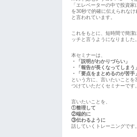
「エレベーターの中で投資家
を30秒で的確に伝えられな
と言われています。
これをもとに、短時間で簡潔
ッチと言うようになりました
本セミナーは、
・「説明がわかりづらい」
・「報告が長くなってしまう
・「要点をまとめるのが苦手
という方に、言いたいことを
つけていただくセミナーです
言いたいことを、
①整理して
②端的に
③伝わるように
話していくトレーニングです