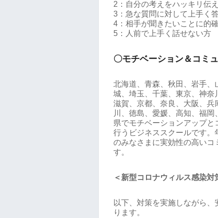
2：自分の考えをハッキリ伝
3：急な質問に対して上手く
4：相手が聞きたいことに的
5：人前で上手く話せない方
〇モチベーション＆コミ
北海道、青森、秋田、岩手、
城、埼玉、千葉、東京、神奈
滋賀、京都、奈良、大阪、兵
川、徳島、愛媛、高知、福岡
県でモチベーションアップと
行うビジネススクールです。年
のみなさまに実効性の高いコ
す。
＜新型コロナウィルス感染対
以下、対策を実施しながら、
ります。