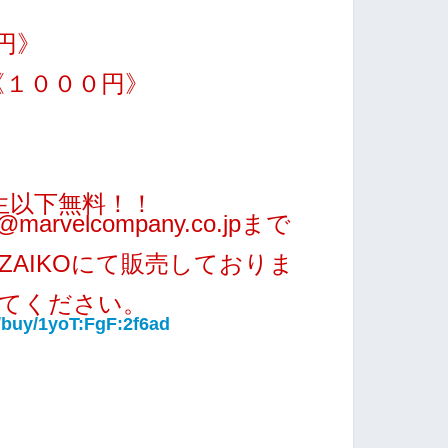
円》
《１０００円》
生以下無料！！
rvelcompany.co.jpまで
ZAIKOにて販売しておりま
てください。
o/buy/1yoT:FgF:2f6ad