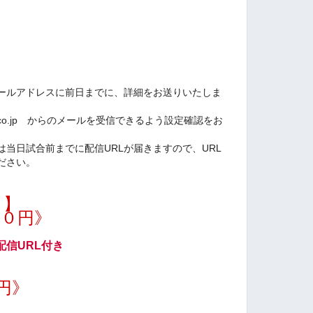
ールアドレスに前日までに、詳細をお送りいたしま
.yahoo.co.jp からのメールを受信できるよう設定確認をお
当日試合前までに配信URLが届きますので、URL
ださい。
ト】
００円》
信URL付き
円》