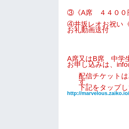
③《A席 ４４００
④井坂レオお祝い
お礼動画送付
A席又はB席 中学
お申し込みは、info@ma
配信チケットは
す。
下記をタップし
http://marvelous.zaiko.i