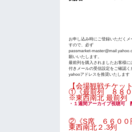
お申し込み時にご登録いただくメ
すので、必ず
passmarket-master@mail
願いいたします。
最前列を購入されましたお客様には
付きメールの受信設定をご確認く
yahooアドレスを推奨いたします
【会場観戦チケッ
①《最前列 ８８
※東西南北 最前列
・
１週間アーカイブ視聴可 配
②《S席 ６６００
東西南北２.3
列