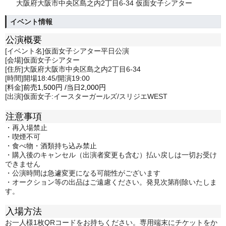
大阪府大阪市中央区島之内2丁目6-34 仮面女子シアター
イベント情報
公演概要
[イベント名]仮面女子シアター平日公演
[会場]仮面女子シアター
[住所]大阪府大阪市中央区島之内2丁目6-34
[時間]開場18:45/開演19:00
[料金]
前売1,500
円
/
当日
2,000円
[出演]仮面女子:イースターガールズ/スリジエWEST
注意事項
・再入場禁止
・喫煙不可
・食べ物・酒類持ち込み禁止
・購入後のキャンセル（出演者変更も含む）払い戻しは一切お受け
できません
・公演時間は急遽変更になる可能性がございます
・オークション等の出品はご遠慮ください。発見次第削除いたしま
す。
入場方法
お一人様1枚QRコードをお持ちください。専用端末にチケットをか