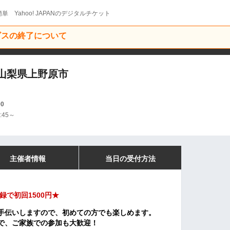
単 Yahoo! JAPANのデジタルチケット
ービスの終了について
ト＠山梨県上野原市
00
:45～
主催者情報
当日の受付方法
録で初回1500円★
手伝いしますので、初めての方でも楽しめます。
で、ご家族での参加も大歓迎！