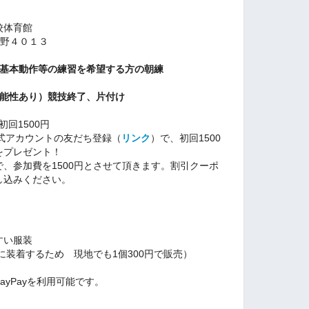
校体育館
市大野４０１３
のみ）基本動作等の練習を希望する方の朝練
延長可能性あり）競技終了、片付け
初回1500円
公式アカウントの友だち登録（
リンク
）で、初回1500
をプレゼント！
、参加費を1500円とさせて頂きます。割引クーポ
し込みください。
すい服装
に装着するため 現地でも1個300円で販売）
yPayを利用可能です。