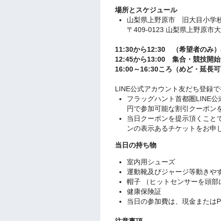
場所とスケジュール
山梨県上野原市 旧大目小学
〒409-0123 山梨県上野原
11:30から12:30 （希望者
12:45から13:00 集合・競技開始
16:00～16:30ころ（めど・
LINE公式アカウント友だち登録で
フラッグハント首都圏LINE
円で参加可能な割引クーポン
当日クーポンを提示頂くことで
ンの表示あるチケットをお申
当日の持ち物
室内用シューズ
運動靴及びジャージ等動きや
帽子 （ヒットセンサーを頭部
健康保険証
当日の参加費は、現金またはPa
注意事項