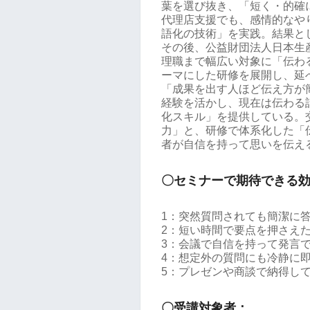
葉を選び抜き、「短く・的確
代理店支援でも、感情的なや
語化の技術」を実践。結果とし
その後、公益財団法人日本生
理職まで幅広い対象に「伝わ
ーマにした研修を展開し、延
「成果を出す人ほど伝え方が
経験を活かし、現在は伝わる
化スキル」を提供している。
力」と、研修で体系化した「
者が自信を持って思いを伝え
〇セミナーで期待できる
1：突然質問されても簡潔に
2：短い時間で要点を押さえ
3：会議で自信を持って発言
4：想定外の質問にも冷静に
5：プレゼンや商談で納得し
〇受講対象者：