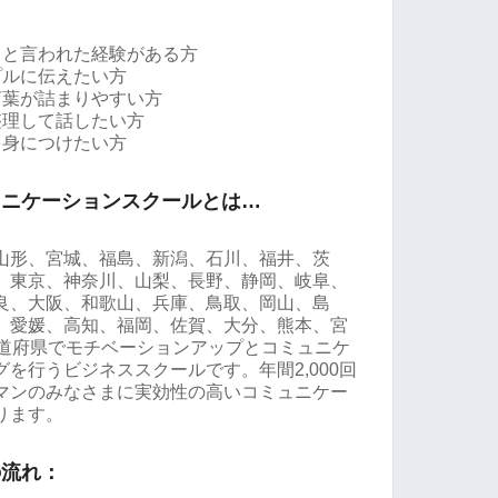
」と言われた経験がある方
プルに伝えたい方
言葉が詰まりやすい方
整理して話したい方
を身につけたい方
ュニケーションスクールとは…
山形、宮城、福島、新潟、石川、福井、茨
、東京、神奈川、山梨、長野、静岡、岐阜、
良、大阪、和歌山、兵庫、鳥取、岡山、島
、愛媛、高知、福岡、佐賀、大分、熊本、宮
都道府県でモチベーションアップとコミュニケ
を行うビジネススクールです。年間2,000回
マンのみなさまに実効性の高いコミュニケー
ります。
の流れ：