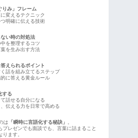
ぐりみ」フレーム
葉に変えるテクニック
かつ明確に伝える技術
出ない時の対処法
の中を整理するコツ
言葉を生み出す方法
に答えられるポイント
すく話を組み立てるステップ
端的に答える黄金ルール
化する
って話せる自分になる
き、伝える力を日常で高める
のは
「瞬時に言語化する秘訣」
。
もプレゼンでも面談でも、言葉に詰まること
なります。