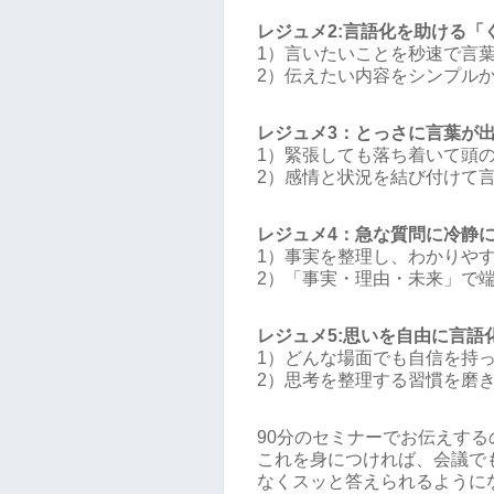
レジュメ2:言語化を助ける「
1）言いたいことを秒速で言
2）伝えたい内容をシンプル
レジュメ3：とっさに言葉が
1）緊張しても落ち着いて頭
2）感情と状況を結び付けて
レジュメ4：急な質問に冷静
1）事実を整理し、わかりや
2）「事実・理由・未来」で
レジュメ5:思いを自由に言語
1）どんな場面でも自信を持
2）思考を整理する習慣を磨
90分のセミナーでお伝えする
これを身につければ、会議で
なくスッと答えられるように