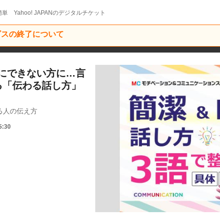
単 Yahoo! JAPANのデジタルチケット
ービスの終了について
にできない方に…言
る「伝わる話し方」
る人の伝え方
5:30