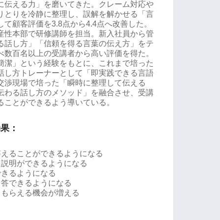
に伝える力」を磨いてきた。クレーム対応や
りとりを冷静に整理し、誤解を解かせる「言
て顧客評価を3.8点から4.4点へ改善した。
産性本部で研修講師を担当。新入社員から管
る話し方」「信頼を得る言葉の伝え方」をテ
べ数百名以上の受講者から高い評価を得た。
簡潔」という経験をもとに、これまで培った
話し方トレーナーとして「即実践できる言語
交渉現場で培った「瞬時に整理して伝える
伝わる話し方のメソッド」を融合させ、受講
ることができるよう導いている。
効果：
答えることができるようになる
た説明ができるようになる
できるようになる
即答できるようになる
てもらえる機会が増える