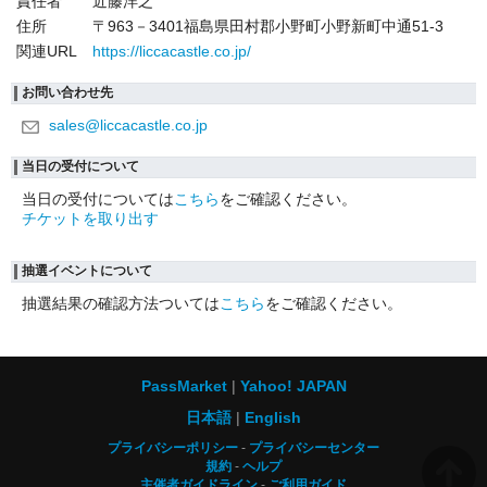
責任者
近藤洋之
住所
〒963－3401福島県田村郡小野町小野新町中通51-3
関連URL
https://liccacastle.co.jp/
お問い合わせ先
sales@liccacastle.co.jp
当日の受付について
当日の受付については
こちら
をご確認ください。
チケットを取り出す
抽選イベントについて
抽選結果の確認方法ついては
こちら
をご確認ください。
PassMarket
Yahoo! JAPAN
日本語
English
プライバシーポリシー
プライバシーセンター
規約
ヘルプ
主催者ガイドライン
ご利用ガイド