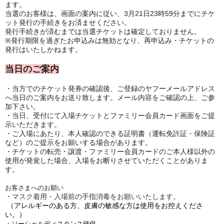
ます。
当選のお客様は、画面の案内に従い、3月21日23時59分までにチケ
ット発行の手続きをお済ませください。
発行手続きが済むまでは当選チケットは確定しておりません。
※発行期限を過ぎたお申込みは無効となり、再申込み・チケットの
発行はいたしかねます。
当日のご案内
・当方でのチケット発券の確認後、ご登録のヤフーメールアドレス
へ当日のご案内をお送り致します。メール内容をご確認の上、ご参
加下さい。
・当日、受付にて入場チケットとファミリー会員カード画面をご提
示いただきます。
・ご入場にあたり、本人確認のできる証明書（運転免許証・保険証
など）のご提示をお願いする場合があります。
・チケットの転売・譲渡・ファミリー会員カードのご本人様以外の
使用が発覚した場合、入場をお断りさせていただくことがありま
す。
お客さまへのお願い
・マスク着用・入場前の手指消毒をお願いいたします。
（アレルギーのある方、皮膚の敏感な方は使用をお控えくださ
い。）
・ソーシャルディスタンス確保。