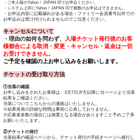
・ご本人様のYahoo！JAPAN IDでお申込ください。
・システム上同じYahoo！JAPAN IDで複数のお申込はできません。
・お申込内容に記載漏れがある場合・ファミリー会員番号以外での
お申込みは受け付けられませんのでご注意ください。
キャンセルについて
・理由の如何を問わず、
入場チケット発行後のお客
様都合による取消・変更・キャンセル・返金は一切
お受けできません。
ご予定を確認の上お申し込みをお願いします。
チケットの受け取り方法
①当落の確認
お申し込みをされたお客様は、3月7日夕方以降に当ページより当落
結果をご確認ください。
当落についてこちらからの連絡はいたしません。
※結果発表の詳細な時間は事前に公表しておりません。
※応募者多数の場合には抽選となる場合がありますこと予めご了承
お願いいたします。
②チケットの発行
当落結果の確認ページから、チケット発行の手続きページへ移行し