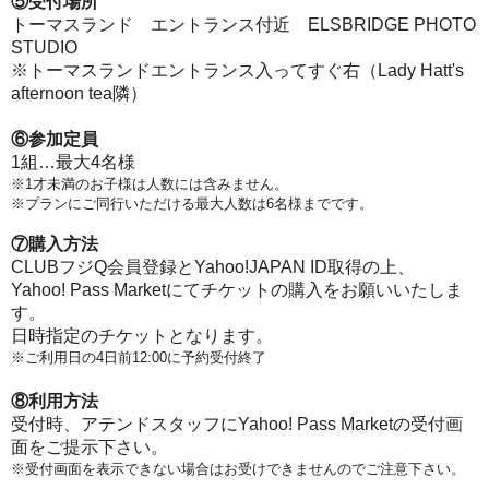
⑤受付場所
トーマスランド エントランス付近 ELSBRIDGE PHOTO
STUDIO
※トーマスランドエントランス入ってすぐ右（Lady Hatt's
afternoon tea隣）
⑥参加定員
1組…最大4名様
※1才未満のお子様は人数には含みません。
※プランにご同行いただける最大人数は6名様までです。
⑦購入方法
CLUBフジQ会員登録とYahoo!JAPAN ID取得の上、
Yahoo! Pass Marketにてチケットの購入をお願いいたしま
す。
日時指定のチケットとなります。
※ご利用日の4日前12:00に予約受付終了
⑧利用方法
受付時、アテンドスタッフにYahoo! Pass Marketの受付画
面をご提示下さい。
※受付画面を表示できない場合はお受けできませんのでご注意下さい。