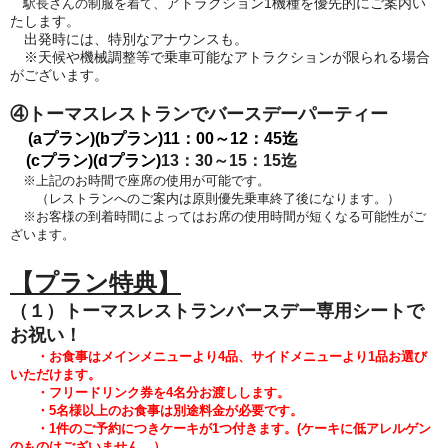
アトラクション1機種を優先的にご案内い
駅長さんの制服を着て、
たします。
出発時には、特別なアナウンスも。
※天候や機械調整等で乗車可能なアトラクションが限られる場合
がございます。
④トーマスレストランでバースデーパーティー
(aプラン)(bプラン)
11：00～12：45迄
(cプラン)(dプラン)
13：30～15：15迄
※上記のお時間で座席の使用が可能です。
（レストランへのご案内は原則優先乗車終了後になります。）
※お客様の到着時間によってはお席の使用時間が短くなる可能性がご
ざいます。
【プラン特典】
（１）トーマスレストランバースデー専用シートで
お祝い！
・お食事はメインメニューより4品、サイドメニューより1品
お選び
いただけます。
・フリードリンク券を4名分お渡しします。
・5
名様以上のお食事は別途料金が必要です。
・1件のご予約につきケーキが1つ付きます。
(
ケーキに低アレルゲン
のものはございません。）