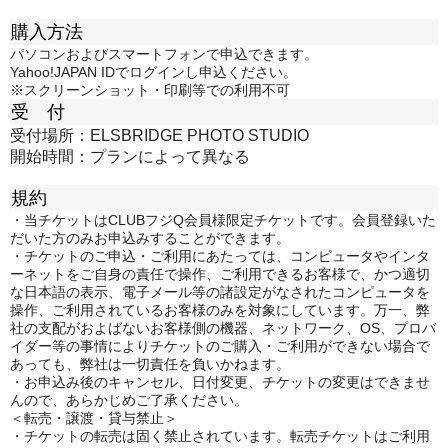
購入方法
パソコンおよびスマートフォンで申込できます。
Yahoo!JAPAN IDでログインし申込ください。
※スクリーンショット・印刷等での利用不可
受 付
受付場所：ELSBRIDGE PHOTO STUDIO
開始時間：プランによって異なる
規約
・当チケットはCLUBフジQ会員様限定チケットです。会員登録いた
だいた方のみお申込みすることができます。
・チケットのご申込・ご利用にあたっては、コンピュータやインタ
ーネットをご自身の責任で操作、ご利用できるお客様で、かつ適切
な日本語の表示、電子メール等の諸設定がなされたコンピュータを
操作、ご利用されているお客様のみを対象にしています。万一、弊
社の支配がおよばないお客様側の機器、ネットワーク、OS、プロバ
イダー等の事情によりチケットのご購入・ご利用ができない場合で
あっても、弊社は一切責任を負いかねます。
・お申込み後のキャンセル、日付変更、チケットの変更はできませ
んので、あらかじめご了承ください。
＜転売・譲渡・貸与禁止＞
・チケットの転売は固く禁止されています。転売チケットはご利用