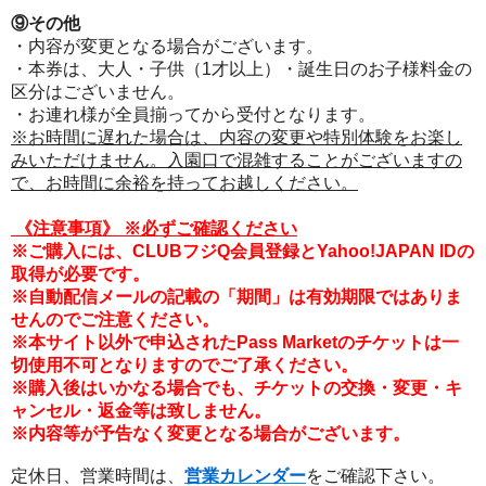
⑨その他
・内容が変更となる場合がございます。
・本券は、大人・子供（1才以上）・誕生日のお子様料金の
区分はございません。
・お連れ様が全員揃ってから受付となります。
※お時間に遅れた場合は、内容の変更や特別体験をお楽し
みいただけません。入園口で混雑することがございますの
で、お時間に余裕を持ってお越しください。
《注意事項
》
※必ずご確認ください
※ご購入には、CLUBフジQ会員登録とYahoo!JAPAN IDの
取得が必要です。
※自動配信メールの記載の「期間」は有効期限ではありま
せんのでご注意ください。
※本サイト以外で申込されたPass Marketのチケットは一
切使用不可となりますのでご了承ください。
※購入後はいかなる場合でも、チケットの交換・変更・キ
ャンセル・返金等は致しません。
※内容等が予告なく変更となる場合がございます。
定休日、営業時間は、
営業カレンダー
をご確認下さい。