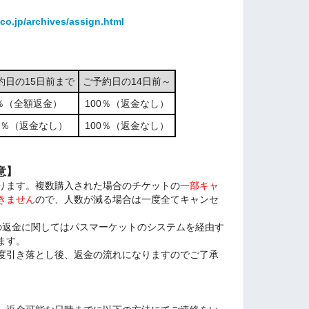
co.jp/archives/assign.html
約日の15日前まで
ご予約日の14日前～
％（全額返金）
100％（返金なし）
00％（返金なし）
100％（返金なし）
意】
ります。複数購入された場合のチケットの
一部キャ
きません
ので、人数が減る場合は一度全てキャンセ
高への返金に関してはパスマーケットのシステムを経由す
ます。
度引き落とし後、返金の流れになりますのでご了承