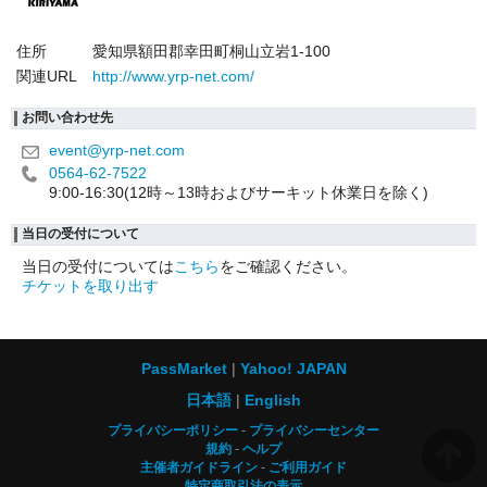
住所
愛知県額田郡幸田町桐山立岩1-100
関連URL
http://www.yrp-net.com/
お問い合わせ先
event@yrp-net.com
0564-62-7522
9:00-16:30(12時～13時およびサーキット休業日を除く)
当日の受付について
当日の受付については
こちら
をご確認ください。
チケットを取り出す
PassMarket
Yahoo! JAPAN
日本語
English
プライバシーポリシー
プライバシーセンター
規約
ヘルプ
主催者ガイドライン
ご利用ガイド
特定商取引法の表示