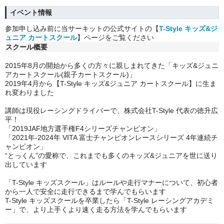
イベント情報
参加申し込み前に当サーキットの公式サイトの【
T-Style
キッズ&ジ
ュニア カートスクール
】ページをご覧ください
スクール概要
2015年8月の開始から多くの方々に親しまれてきた「キッズ&ジュニ
アカートスクール(親子カートスクール)」
2019年4月から【T-Style キッズ&ジュニア カートスクール】に生ま
れ変わりました
講師は
現役レーシングドライバーで、株式会社T-Style 代表の徳升広
平！
「2019JAF地方選手権F4シリーズチャンピオン」
「2021年-2024年 VITA 富士チャンピオンレースシリーズ 4年連続チ
ャンピオン」
“とっくん”の愛称で、これまでも多くのキッズ&ジュニアを世に送り
出しています
「T-Style キッズスクール」はルールや走行マナーについて、初心者
から一人で安全に走行できるまで学んでもらいます
T-Style キッズスクールを卒業したら「T-Style レーシングアカデミ
ー」で、より上手くより速く走る方法を学んでもらいます