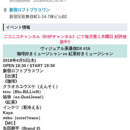
受付開始時間 2018/4/5(木) 18:30～
新宿ロフトプラスワン
新宿区歌舞伎町1-14-7林ビルB2
イベント情報
ニコニコチャンネル《KSPチャンネル》にて毎月第１木曜日 好評放
送中!!
ヴィジュアル系通信DX #16
珈琲好きミュージシャン vs 紅茶好きミュージシャン
2018年4月5日(木)
OPEN 18:30 / START 19:30
新宿ロフトプラスワン
【出演】
《珈琲》
クラオカユウスケ（えんそく）
teru（Blu-BiLLioN）
祐弥（ex-DuelJewel）
《紅茶》
インテツ（彩冷える）
Kaya
miko（exist†trace）
【MC】
矢田耕平（Brand X)