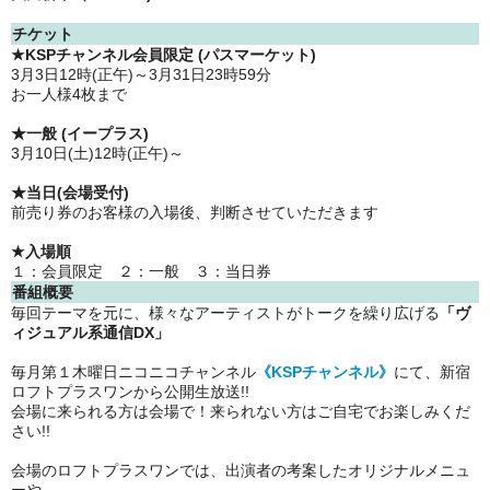
チケット
★KSPチャンネル会員限定 (パスマーケット)
3月3日12時(正午)～3月31日23時59分
お一人様4枚まで
★一般 (イープラス)
3月10日(土)12時(正午)～
★当日(会場受付)
前売り券のお客様の入場後、判断させていただきます
★入場順
１：会員限定 ２：一般 ３：当日券
番組概要
毎回テーマを元に、様々なアーティストがトークを繰り広げる
「ヴ
ィジュアル系通信DX」
毎月第１木曜日ニコニコチャンネル
《KSPチャンネル》
にて、新宿
ロフトプラスワンから公開生放送!!
会場に来られる方は会場で！来られない方はご自宅でお楽しみくだ
さい!!
会場のロフトプラスワンでは、出演者の考案したオリジナルメニュ