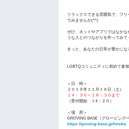
リラックスできる雰囲気で、フリ
でみませんか(^^)
ぜひ、ネットやアプリではなかな
うな人とのつながりを作ってみて
きっと、あなたの日常が豊かにな
LGBTQコミュニティに初めて参
＜日 時＞
２０１９年１１月１６日（土）
１４
：３０～１６
：３０
まで
（受付開始 １4：２０）
＜場 所＞
GROVING BASE（グロービング
https://groving-base.jp/hiroba