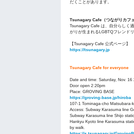
だくことがあります。
Tsunagary Cafe（つながりカ
Tsunagary Cafe は、
自分らしく
がりが生まれるLGBTQフレンド
【Tsunagary Cafe 公式ページ】
https://tsunagary.jp
Tsunagary Cafe
for everyone
Date and time: Saturday, Nov. 16
Door open 2:20pm
Place: GROVING BASE
https://groving-base.jp/hiroba
107-1 Tominaga-cho Matsubara-ku
Access: Subway Karasuma line Go
Subway Karasuma line Shijo stati
Hankyu Kyoto line Karasuma stati
by walk.
https://s.tsunagary.jp/Grovin