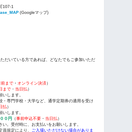
07-1
gBase_MAP
(Googleマップ)
をご理解いただいている方であれば、どなたでもご参加いただ
）
日前まで
・
オンライン決済
）
日まで
・
当日払
）
願いします。
校・専門学校・大学など、通学定期券の適用を受け
日払
）
願いします。
０００円
（
事前申込不要
・
当日払
）
さい。受付時に、お支払いをお願いします。
定員規定により、
ご入場いただけない場合がありま