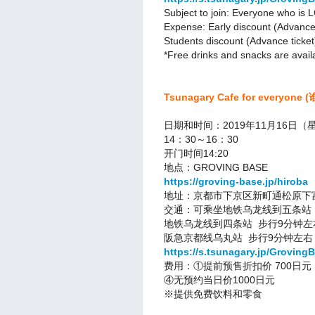
Subject to join: Everyone who is 
Expense: Early discount (Advance 
Students discount (Advance ticket
*Free drinks and snacks are avail
Tsunagary Cafe for everyon
日期和时间：2019年11
月16
日（
14：30～16：30
开门时间14:20
地点：GROVING BASE
https://groving-base.jp/hiroba
地址：京都市下京区新町通松原下富永
交通：可乘坐地铁乌龙线到五条站
地铁乌龙线到四条站 步行9分钟左
阪急京都线乌丸站 步行9分钟左右
https://s.tsunagary.jp/Grovin
费用：①提前预售折扣价 700日元
④无预约当日价1000日元
※提供免费饮料和零食