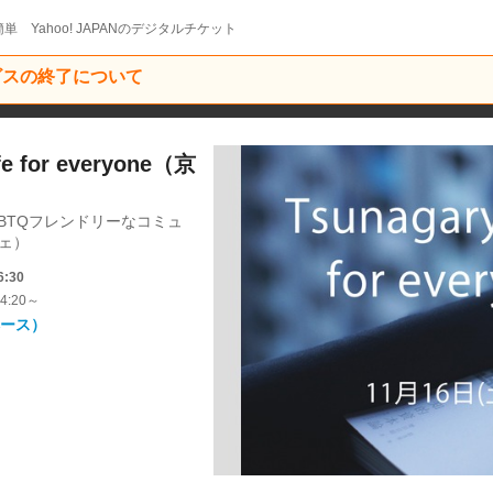
単 Yahoo! JAPANのデジタルチケット
ービスの終了について
e for everyone（京
BTQフレンドリーなコミュ
フェ）
6:30
4:20～
ベース）