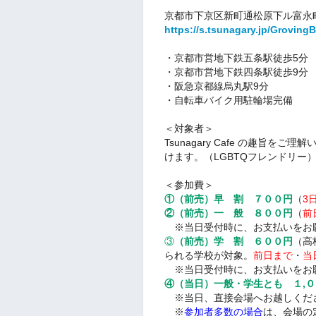
京都市下京区新町通松原下ル富永町1
https://s.tsunagary.jp/Grovin
・京都市営地下鉄五条駅徒歩5分
・京都市営地下鉄四条駅徒歩9分
・阪急京都線烏丸駅9分
・自転車バイク用駐輪場完備
＜対象者＞
Tsunagary Cafe の趣旨
けます。（LGBTQフレンドリー
＜参加費＞
①（前売）早 割 ７００円
（
3
②（前売）一 般 ８００円
（
前
※当日受付時に、
お支払いをお
③
（前売）学 割 ６００円
（高
られる学校が対象。
前日まで
・
当
※当日受付時に、お支払いをお
④（当日）一般・学生とも １,
※当日、直接会場へお越しくだ
※
参加者多数の場合
は、会場の