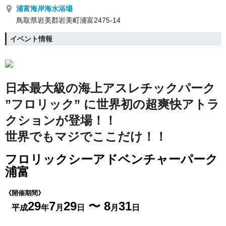
浦富海岸海水浴場
鳥取県岩美郡岩美町浦富2475-14
イベント情報
日本最大級の海上アスレチックパーク
”フロリック” に
世界初の超爽快アトラ
クションが登場！！
世界でもマジでここだけ！！
フロリックシーアドベンチャーパーク
浦富
《開催期間》
29
7
29
〜 8
31
平成
年
月
日
月
日