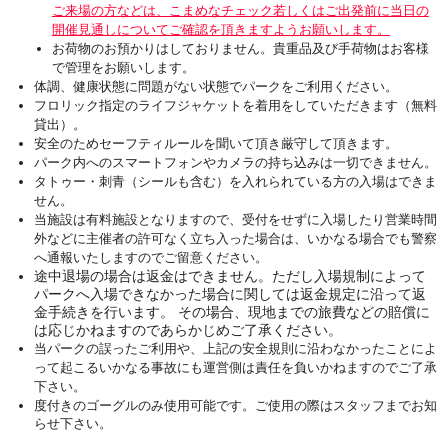
ご来場の方などは、こまめなチェック若しくはご出発前に当日の
開催見通しについてご確認を頂きますようお願いします。
お荷物のお預かりはしておりません。貴重品及び手荷物はお客様
で管理をお願いします。
体調、健康状態に問題がない状態でパークをご利用ください。
フロリック指定のライフジャケットを着用をしていただきます（無料
貸出）。
安全のためセーフティルールを聞いて頂き厳守して頂きます。
パーク内へのスマートフォンやカメラの持ち込みは一切できません。
タトゥー・刺青（シールも含む）を入れられている方の入場はできま
せん。
当施設は有料施設となりますので、受付をせずに入場したり営業時間
外などに主催者の許可なく立ち入った場合は、いかなる場合でも警察
へ通報いたしますのでご留意ください。
途中退場の場合は返金はできません。ただし入場規制によって
パークへ入場できなかった場合に関しては返金規定に沿って返
金手続きを行います。 その場合、現地までの旅費などの賠償に
は応じかねますのであらかじめご了承ください。
当パークの誤ったご利用や、上記の安全規則に沿わなかったことによ
って起こるいかなる事故にも運営側は責任を負いかねますのでご了承
下さい。
度付きのゴーグルのみ使用可能です。ご使用の際はスタッフまでお知
らせ下さい。