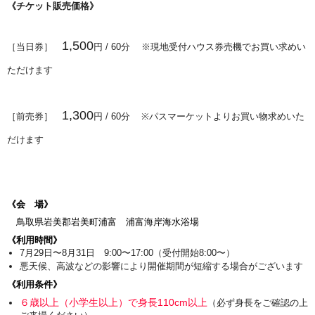
《チケット販売価格》
1,500
［当日券］
円 / 60分
※現地受付ハウス券売機でお買い求めい
ただけます
1,300
［前売券］
円
/ 60分
※パスマーケットよりお買い物求めいた
だけます
《会 場》
鳥取県岩美郡岩美町浦富 浦富海岸海水浴場
《利用時間》
7月29日〜8月31日 9:00〜17:00（受付開始8:00〜）
悪天候、高波などの影響により開催期間が短縮する場合がございます
《利用条件》
６歳以上（小学生以上）で身長110cm以上
（必ず身長をご確認の上