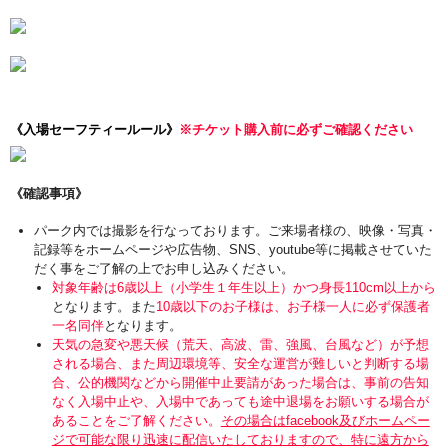
《入場セーフティールール》
※チケット購入前に必ずご確認ください
《確認事項》
パーク内では撮影を行なっております。ご来場者様の、映像・写真・
記録等をホームページや広告物、SNS、youtube等に掲載させていた
だく事をご了解の上でお申し込みください。
対象年齢は6歳以上（小学生１年生以上）かつ身長110cm以上から
となります。また
10歳以下のお子様は、お子様一人に必ず保護者
一名同伴
となります。
天気の急変や悪天候（荒天、高波、雷、強風、台風など）が予想
される場合、また周辺環境等、安全な運営が難しいと判断する場
合、公的機関などから開催中止要請があった場合は、事前の告知
なく入場中止や、入場中であっても途中退場をお願いする場合が
あることをご了解ください。
その場合はfacebook及びホームペー
ジで可能な限り迅速に配信いたしておりますので、特に遠方から