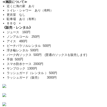
≪施設について≫
近くに海の家 あり
トイレ・シャワー あり（有料）
更衣室 なし
駐車場 あり（有料）
ＢＢＱ ×
《販売・レンタル》
ジュース 160円
ノンアルコール 250円
アイス 480円
ビーチパラソルレンタル 500円
浮き輪レンタル 500
円
パーク内ソックス 500
円
(普通のソックスを販売します)
円
手袋 500
スマホ防水ケース 2000
円
サンブロック 1300
円
ラッシュガード（レンタル ） 500
円
ラッシュガード（販売） 3000円