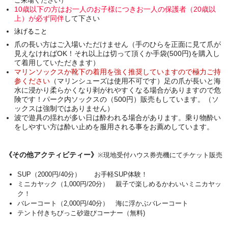
ご来場ください）
10歳以下の方はお一人のお子様につきお一人の保護者（20歳以
上）が必ず同伴
して下さい
泳げること
爪の長い方はご入場いただけません（手のひらを正面に見て爪が
見えなければOK！それ以上は切って頂くか手袋(500円)を購入し
て着用していただきます）
マリンソックスか靴下の着用を強く推奨していますので極力ご持
参ください
（マリンシューズは使用不可です）足の爪が長いと海
水に浸かり柔らかくなり剥がれやすくなる場合がありますので危
険です！パーク内ソックスの（500円）販売もしています。（ソ
ックスは強制ではありません）
波で遊具の揺れが多い日は酔われる場合があります。乗り物酔い
をしやすい方は酔い止めを服用される事をお薦めしています。
《その他アクティビティー》
※
現地受付ハウス券売機にてチケット販売
SUP（2000円/40分） お手軽SUP体験！
ミニカヤック
（1,000円/20分） 親子で楽しめるかわいいミニカヤッ
ク！
バレーコート
（2,000円/40分） 海に浮かぶバレーコート
テント付きちびっこ砂遊びコーナー（無料)