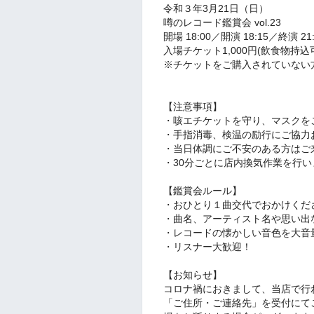
令和３年3
月21
日（日）
噂のレコード鑑賞会 vol.23
開場 18:00／開演 18:15／終演 21:
入場チケット1,000円(飲食物持込可
※チケットをご購入されていない
【注意事項】
・咳エチケットを守り、マスクを
・手指消毒、検温の励行にご協力
・当日体調にご不安のある方はご
・30分ごとに店内換気作業を行い
【鑑賞会ルール】
・おひとり１曲交代でおかけくだ
・曲名、アーティスト名や思い出
・レコードの懐かしい音色を大音
・リスナー大歓迎！
【お知らせ】
コロナ禍におきまして、当店で行
「ご住所・ご連絡先」を受付にて