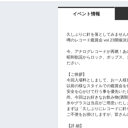
イベント情報
久しぶりに針を落としてみません
噂のレコード鑑賞会 vol.23開催
今、アナログレコードが再燃！あ
昭和歌謡からロック、ポップス、
ださい。
【ご挨拶】
今回入場料としまして、お一人様1
以前の様なスタイルでの鑑賞会を
安全を心がけて行う事を優先いた
尚、今回はお好きなお飲み物(酒
氷やグラスは当店がご用意いたし
まずは「久しぶりにレコードに針
ご不便をお掛けしますが、皆さん
【詳 細】