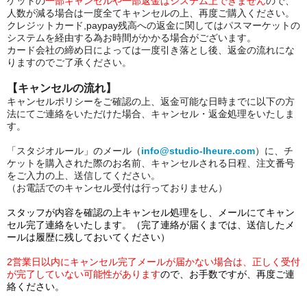
ケットの
一部キャンセルや一部返金はシステム上できません
ので、
人数が減る場合は一度全てキャンセルの上、再度ご購入ください。
クレジットカード,paypay残高への返金に関してはパスマーケットの
システムを経由する為お時間がかかる場合がございます。
カード会社の締め日によっては一度引き落とし後、返金の流れにな
りますのでご了承ください。
【キャンセルの流れ】
キャンセルポリシーをご確認の上、返金可能な日時までに以下の方
法にてご連絡をいただけた場合、キャンセル・返金
処理をいたしま
す。
「スタジオルール」のメール（
info@studio-lheure.com
）に、チ
ケットを購入された際のお名前、キャンセルされる日程、注文番号
をご入力の上、送信してください。
（お電話でのキャンセル受付は行っておりません）
スタッフが内容を確認の上キャンセル処理をし、メールにてキャン
セル完了連絡をいたします。（完了連絡が届くまでは、送信したメ
ールは履歴に残しておいてください）
2営業日以内にキャンセル完了メールが届かない場合は、正しく受付
が完了していない可能性があります
ので、お手数ですが、再度ご連
絡ください。