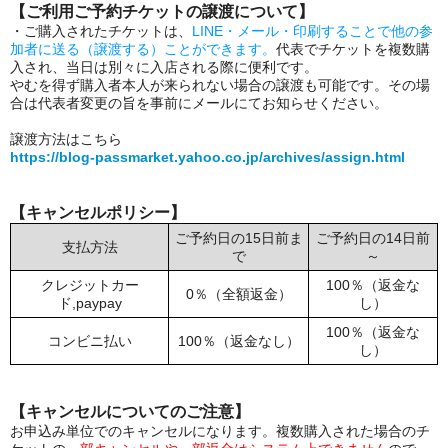
【ご利用ご予約チケットの譲渡について】
・ご購入されたチケットは、
LINE・メール・印刷することで他の参
加者に送る（譲渡する）ことができます。
代表でチケットを複数購
入され、当日は別々に入店される際に便利です。
やむを得ず購入者本人が来られない場合の譲渡も可能です。その場
合は代表者変更の旨を事前にメールにてお知らせください。
譲渡方法はこちら
https://blog-passmarket.yahoo.co.jp/archives/assign.html
【キャンセルポリシー】
ご予約日の15日前ま
ご予約日の14日前
支払方法
で
～
クレジットカー
100％（返金な
0％（全額返金）
ド,paypay
し）
100％（返金な
コンビニ払い
100％（返金なし）
し）
【キャンセルについてのご注意】
お申込み単位でのキャンセルになります。複数購入された場合のチ