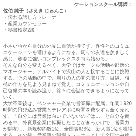
ケーションスクール講師：
佐伯 純子（さえき じゅんこ）
・伝わる話し方トレーナー
・産業カウンセラー
・秘書検定2級
小さい頃から自分の外見に自信が持てず、異性とのコミュ
ニケーションを避けるようになる。周りの友達を羨ましく
感じ、容姿に強いコンプレックスを持ち始める。
そんな自分を変えるべく、大学ではサークル活動や部活の
マネージャー、アルバイトで沢山の人と接することに挑戦
する。その活動の中で、周りの人の間の取り方、目線、相
槌の仕方を見よう見まねで覚え、コミュニケーションや自
己啓発の本を読み漁り、徐々に会話ができるようになって
いく。
大学卒業後は、ベンチャー企業で営業職に配属。年間1,920
時間の飛び込み営業とテレアポに時間を費やすも全く売れ
ず、「自分には営業は向いていないのでは…」と自分を責
める中、外資系企業に転職したことがきっかけで、営業力
が開花し、新規契約数1位、全国表彰3位、新人賞1位を獲得
する。その後、営業職の現場トレーナーとして全国の中途