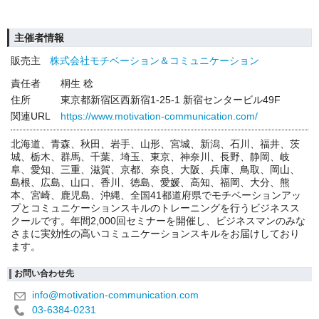
主催者情報
販売主
株式会社モチベーション＆コミュニケーション
責任者
桐生 稔
住所
東京都新宿区西新宿1-25-1 新宿センタービル49F
関連URL
https://www.motivation-communication.com/
北海道、青森、秋田、岩手、山形、宮城、新潟、石川、福井、茨
城、栃木、群馬、千葉、埼玉、東京、神奈川、長野、静岡、岐
阜、愛知、三重、滋賀、京都、奈良、大阪、兵庫、鳥取、岡山、
島根、広島、山口、香川、徳島、愛媛、高知、福岡、大分、熊
本、宮崎、鹿児島、沖縄、全国41都道府県でモチベーションアッ
プとコミュニケーションスキルのトレーニングを行うビジネスス
クールです。年間2,000回セミナーを開催し、ビジネスマンのみな
さまに実効性の高いコミュニケーションスキルをお届けしており
ます。
お問い合わせ先
info@motivation-communication.com
03-6384-0231