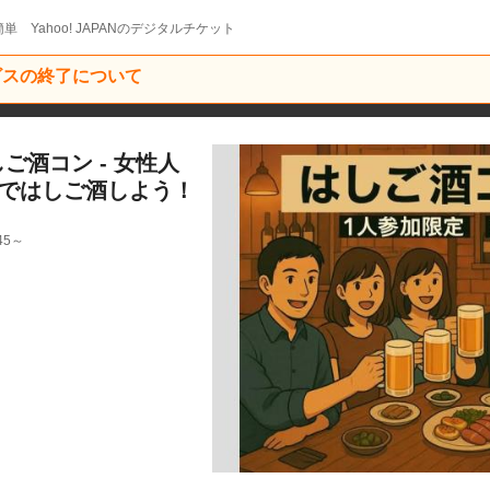
単 Yahoo! JAPANのデジタルチケット
ービスの終了について
ご酒コン - 女性人
寿ではしご酒しよう！
45～