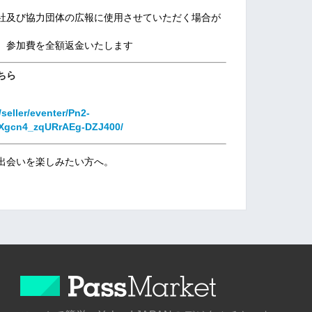
社及び協力団体の広報に使用させていただく場合が
、参加費を全額返金いたします
ちら
seller/eventer/Pn2-
Xgcn4_zqURrAEg-DZJ400/
出会いを楽しみたい方へ。