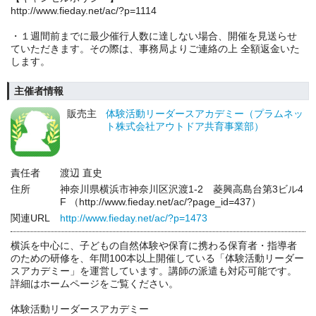
http://www.fieday.net/ac/?p=1114
・１週間前までに最少催行人数に達しない場合、開催を見送らせ
ていただきます。その際は、事務局よりご連絡の上 全額返金いた
します。
主催者情報
販売主
体験活動リーダースアカデミー（プラムネッ
ト株式会社アウトドア共育事業部）
責任者
渡辺 直史
住所
神奈川県横浜市神奈川区沢渡1-2 菱興高島台第3ビル4
F （http://www.fieday.net/ac/?page_id=437）
関連URL
http://www.fieday.net/ac/?p=1473
横浜を中心に、子どもの自然体験や保育に携わる保育者・指導者
のための研修を、年間100本以上開催している「体験活動リーダー
スアカデミー」を運営しています。講師の派遣も対応可能です。
詳細はホームページをご覧ください。
体験活動リーダースアカデミー