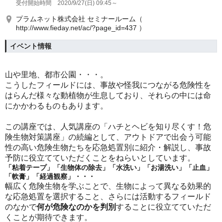
受付開始時間 2020/9/27(日) 09:45～
プラムネット株式会社 セミナールーム（
http://www.fieday.net/ac/?page_id=437 ）
イベント情報
山や里地、都市公園・・・。
こうしたフィールドには、事故や怪我につながる危険性を
はらんだ様々な動植物が生息しており、それらの中には命
にかかわるものもあります。
この講座では、人気講座の「ハチとヘビを知り尽くす！危
険生物対策講座」の続編として、アウトドアで出会う可能
性の高い危険生物たちを応急処置別に紹介・解説し、事故
予防に役立てていただくことをねらいとしています。
「粘着テープ」「生物体の除去」「水洗い」「お湯洗い」「止血」
「軟膏」「経過観察」・・・
幅広く危険生物を学ぶことで、生物によって異なる効果的
な応急処置を選択すること、さらには
活動するフィールド
のなかで
何が危険なのかを判別
すること
に役立てていただ
くことが期待できます。