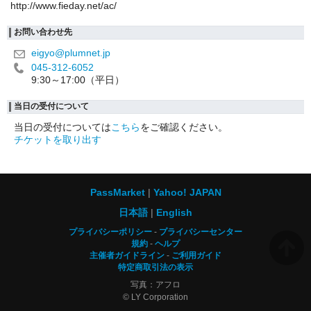
http://www.fieday.net/ac/
お問い合わせ先
eigyo@plumnet.jp
045-312-6052
9:30～17:00（平日）
当日の受付について
当日の受付については
こちら
をご確認ください。
チケットを取り出す
PassMarket
Yahoo! JAPAN
日本語
English
プライバシーポリシー
プライバシーセンター
規約
ヘルプ
主催者ガイドライン
ご利用ガイド
特定商取引法の表示
写真：アフロ
© LY Corporation