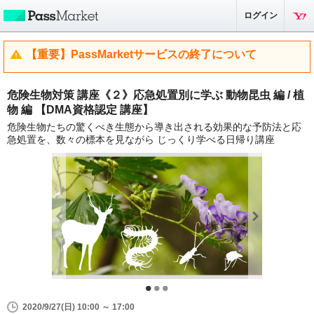
ログイン
【重要】PassMarketサービスの終了について
危険生物対策 講座《２》応急処置別に学ぶ 動物昆虫 編 / 植
物 編 【DMA資格認定 講座】
危険生物たちの驚くべき生態から導き出される効果的な予防法と応
急処置を、数々の標本を見ながら じっくり学べる日帰り講座
2020/9/27(日) 10:00 ～ 17:00