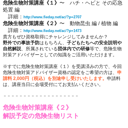
危険生物対策講座《１》
〜 ハチ・ヘビと その応急
処置 編
詳細：
http://www.fieday.net/ac/?p=2707
危険生物対策講座《２》
〜
動物昆虫 編 / 植物 編
詳細：
http://www.fieday.net/ac/?p=1473
貴方
もぜひ資格取得にチャレンジしてみませんか？
野外での事故予防
はもちろん、
子どもたちへの安全説明や
自然解説
、所属されている
団体内での研修
等で、危険生物
対策アドバイザーとしての知識をご活用いただけます。
※すでに危険生物対策講座《１》を受講済みの方で、今回
危険生物対策アドバイザー資格の認定をご希望の方は、
申
請料 2,000円（税込）を別途申し受けいたします。
申請料
は、講座当日に会場受付にてお支払いください。
－－－－－－－－－－－－－－－－－－－
危険生物対策講座
《２》
解説予定の危険生物リスト