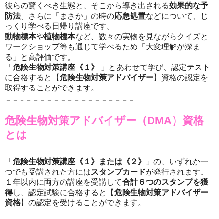
彼らの驚くべき生態と、そこから導き出される
効果的な予
防法
、さらに「まさか」の時の
応急処置
などについて、じ
っくり学べる日帰り講座です。
動物標本
や
植物標本
など、数々の実物
を見ながらクイズと
ワークショップ等も通じて学べるため「大変理解が深ま
る」と高評価です。
「
危険生物対策講座《１》
」とあわせて学び、認定テスト
に合格すると【
危険生物対策アドバイザー
】資格の認定を
取得することができます。
－－－－－－－－－－－－－－－－－－－
危険生物対策アドバイザー（DMA）資格
とは
「
危険生物対策講座《１》または《２》
」の、いずれか一
つでも受講された方には
スタンプカード
が発行されます。
１年以内に両方の講座を受講して
合計６つのスタンプを獲
得
し、認定試験に合格すると【
危険生物対策アドバイザー
資格
】の認定を受けることができます。