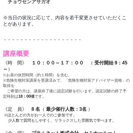
チョウセンアサガオ
※当日の状況に応じて、内容を若干変更させていただくこ
とがあります。
－－－－－－－－－－－－－－－－－－－
講座概要
《時 間》
１０：００～１７：００
（
受付開始 9：45
～
）
※お昼の休憩時間（約１時間）を含む。
※危険生物対策講座を受講済みで、「危険生物対策アドバイザー資格」の
取得を
ご希望の方は、講座終了後に認定試験を行います。認定試験の終了予
。
定時刻は
18：00頃
です
《定 員》
8 名
（
最少催行人数：3名
）
※ほとんどの方がお一人でのご参加です。
少人数で質問もしやすく、リラックスした雰囲気で学べます。