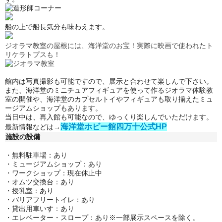
船の上で船長気分も味わえます。
ジオラマ教室の屋根には、海洋堂のお宝！実際に映画で使われたト
リケラトプスも！
館内は写真撮影も可能ですので、展示と合わせて楽しんで下さい。
また、海洋堂のミニチュアフィギュアを使って作るジオラマ体験教
室の開催や、海洋堂のカプセルトイやフィギュアも取り揃えたミュ
ージアムショップもあります。
当日中は、再入館も可能なので、ゆっくり楽しんでいただけます。
海洋堂ホビー館四万十公式HP
最新情報などは→
施設の設備
・無料駐車場：あり
・
ミュージアムショップ：あり
・
ワークショップ
：
現在休止中
・
オムツ交換台
：
あり
・
授乳室：あり
・
バリアフリートイレ：あり
・
貸出用車いす：あり
・
エレベーター・スロープ：あり※一部展示スペースを除く。