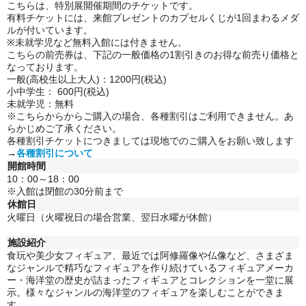
こちらは、特別展開催期間のチケットです。
有料チケットには、来館プレゼントのカプセルくじが1回まわるメダ
ルが付いています。
※未就学児など無料入館には付きません。
こちらの前売券は、下記の一般価格の1割引きのお得な前売り価格と
なっております。
一般(高校生以上大人)：1200円(税込)
小中学生： 600円(税込)
未就学児：無料
※こちらからからご購入の場合、各種割引はご利用できません。
あ
らかじめご了承ください。
各種割引チケットにつきましては現地でのご購入をお願い致します
→
各種割引について
開館時間
10：00～18：00
※入館は閉館の30分前まで
休館日
火曜日（火曜祝日の場合営業、翌日水曜が休館）
施設紹介
食玩や美少女フィギュア、最近では阿修羅像や仏像など、さまざま
なジャンルで精巧なフィギュアを作り続けているフィギュアメーカ
ー・海洋堂の歴史が詰まったフィギュアとコレクションを一堂に展
示。
様々なジャンルの海洋堂のフィギュアを楽しむことができま
す。