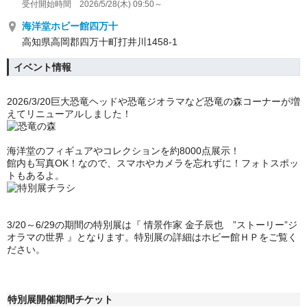
受付開始時間 2026/5/28(木) 09:50～
海洋堂ホビー館四万十
高知県高岡郡四万十町打井川1458-1
イベント情報
2026/3/20巨大恐竜ヘッドや恐竜ジオラマなど恐竜の森コーナーが増
えてリニューアルしました！
海洋堂のフィギュアやコレクションを約8000点展示！
館内も写真OK！なので、スマホやカメラを忘れずに！フォトスポッ
トもあるよ。
3/20～6/29の期間の特別展は『
情景作家 金子辰也 ”ストーリー”ジ
オラマの世界
』となります。特別展の詳細はホビー館ＨＰをご覧く
ださい。
特別展開催期間チケット