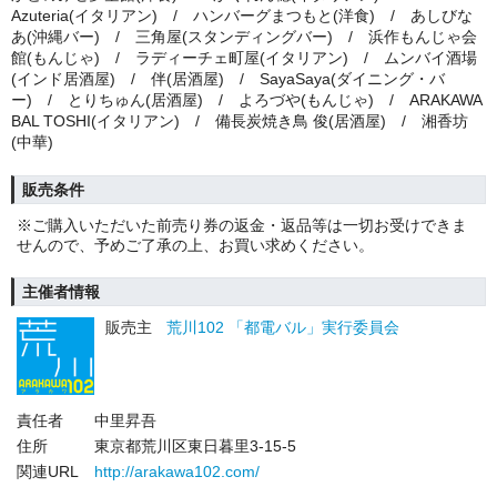
Azuteria(イタリアン) / ハンバーグまつもと(洋食) / あしびな
あ(沖縄バー) / 三角屋(スタンディングバー) / 浜作もんじゃ会
館(もんじゃ) / ラディーチェ町屋(イタリアン) / ムンバイ酒場
(インド居酒屋) / 伴(居酒屋) / SayaSaya(ダイニング・バ
ー) / とりちゅん(居酒屋) / よろづや(もんじゃ) / ARAKAWA
BAL TOSHI(イタリアン) / 備長炭焼き鳥 俊(居酒屋) / 湘香坊
(中華)
販売条件
※ご購入いただいた前売り券の返金・返品等は一切お受けできま
せんので、予めご了承の上、お買い求めください。
主催者情報
販売主
荒川102 「都電バル」実行委員会
責任者
中里昇吾
住所
東京都荒川区東日暮里3-15-5
関連URL
http://arakawa102.com/