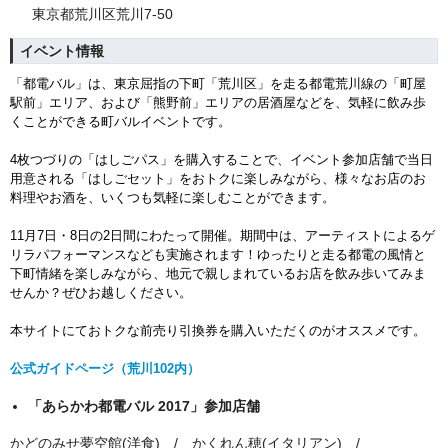
東京都荒川区荒川7-50
イベント情報
「都電バル」は、東京屈指の下町「荒川区」を走る都電荒川線の「町屋
駅前」エリア、および「熊野前」エリアの居酒屋などを、気軽に飲み歩
くことができる町バルイベントです。
4枚つづりの「はしごパス」を購入することで、イベント参加店舗で当日
用意される「はしごセット」をおトクに楽しみながら、様々なお店のお
料理やお酒を、いくつも気軽に楽しむことができます。
11月7日・8日の2日間にわたって開催。期間中は、アーティストによるゲ
リラパフォーマンスなども実施されます！
ゆったりと走る都電の風情と
下町情緒を楽しみながら、
地元で親しまれているお店を飲み歩いてみま
せんか？ぜひお越しください。
本サイトにておトクな前売り引換券を購入いただくのがオススメです。
公式ガイドページ（荒川102内）
「あらかわ都電バル 2017」参加店舗
かどのみせ夢空館(洋食) / かくれん穂(イタリアン) /