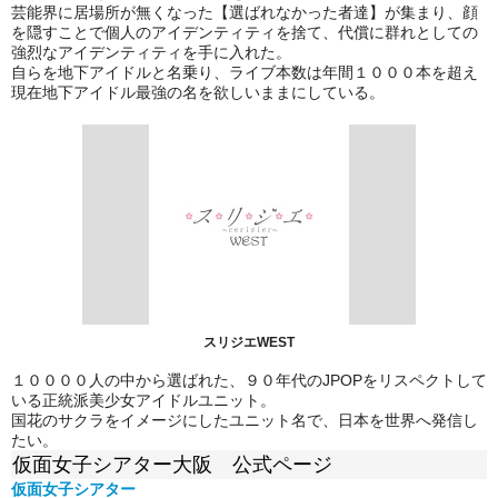
芸能界に居場所が無くなった【選ばれなかった者達】が集まり、顔
を隠すことで個人のアイデンティティを捨て、代償に群れとしての
強烈なアイデンティティを手に入れた。
自らを地下アイドルと名乗り、ライブ本数は年間１０００本を超え
現在地下アイドル最強の名を欲しいままにしている。
スリジエWEST
１００００人の中から選ばれた、９０年代のJPOPをリスペクトして
いる正統派美少女アイドルユニット。
国花のサクラをイメージにしたユニット名で、日本を世界へ発信し
たい。
仮面女子シアター大阪 公式ページ
仮面女子シアター