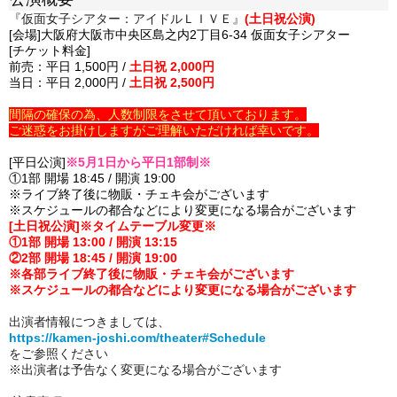
『仮面女子シアター：アイドルＬＩＶＥ』
(土日祝公演)
[会場]大阪府大阪市中央区島之内2丁目6-34 仮面女子シアター
[チケット料金]
前売：平日 1,500円 /
土日祝 2,000円
当日：平日 2,000円 /
土日祝 2,500円
間隔の確保の為、人数制限をさせて頂いております。
ご迷惑をお掛けしますがご理解いただければ幸いです。
[平日公演]
※5月1日から平日1部制※
①1部 開場 18:45 / 開演 19:00
※ライブ終了後に物販・チェキ会がございます
※スケジュールの都合などにより変更になる場合がございます
[土日祝公演]※タイムテーブル変更※
①1部 開場 13:00 / 開演 13:15
②2部 開場 18:45 / 開演 19:00
※各部ライブ終了後に物販・チェキ会がございます
※スケジュールの都合などにより変更になる場合がございます
出演者情報につきましては、
https://kamen-joshi.com/theater#Schedule
をご参照ください
※出演者は予告なく変更になる場合がございます