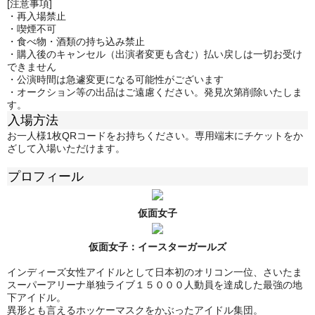
[注意事項]
・再入場禁止
・喫煙不可
・食べ物・酒類の持ち込み禁止
・購入後のキャンセル（出演者変更も含む）払い戻しは一切お受け
できません
・公演時間は急遽変更になる可能性がございます
・オークション等の出品はご遠慮ください。発見次第削除いたしま
す。
入場方法
お一人様1枚QRコードをお持ちください。専用端末にチケットをか
ざして入場いただけます。
プロフィール
仮面女子
仮面女子：
イースターガールズ
インディーズ女性アイドルとして日本初のオリコン一位、さいたま
スーパーアリーナ単独ライブ１５０００人動員を達成した最強の地
下アイドル。
異形とも言えるホッケーマスクをかぶったアイドル集団。