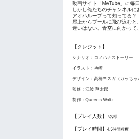
動画サイト「MeTube」に
しかし俺たちのチャンネルに
アオハループって知ってる？
屋上からプールに飛び込むと
迷いはない。青空に向かって
【クレジット】
シナリオ：コノハナストーリー
イラスト：衿崎
デザイン：髙橋ヨスガ（ガッちゃ
監修：江波 翔太郎
制作：Queen's Waltz
【プレイ人数】
7名様
【プレイ時間】
4.5時間程度