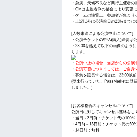
・急病、天候不良など興行主催者の
・GMは主催者側の都合により変更
・ゲームの性質上、
参加者が集まり
・上記以外は公演前日の23時まで
[人数未達による公演中止について]
・公演チケットの申込(購入)締切は公
・23:00を越えて以下の画像のよ
ります。
・
公演中止の場合、当店からの公演
・
公演可否につきましては、ご自身
・募集を延長する場合は、23:00
(従来行っていた、PassMarke
しました。)
[お客様都合のキャンセルについて]
公演日に対してキャンセル連絡をし
・当日～3日前：チケット代の100％
・4日前～13日前：チケット代の50
・14日前：無料