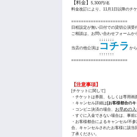
【料金】
5,300円/名
料金改訂により、11月1日以降のチ
=======================
日程設定が無い日付での貸切公演受
ご相談は、お問い合わせフォームか
↓↓↓↓↓↓↓
コチラ
当店の他公演は
か
↑↑
↑↑
↑↑
↑
=======================
【注意事項】
[チケットに関して]
・チケットは券面、もしくは専用画
・キャンセル詳細は
[お客様都合のキ
お早めの入
・コンビニ決済の場合、
・すぐに入金できない場合は、事前
・お客様都合によるキャンセル/不参
合、キャンセルされたお客様に該当
了承ください。