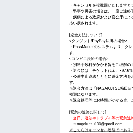
・キャンセルを複数回いたしますと
・弔事や災害の場合は、一度ご連絡
・疾病による政府および官公庁によ
払い戻されます。
[返金方法について]
<クレジット/PayPay決済の場合>
・PassMarketのシステムより、
す。
<コンビニ決済の場合>
・別途手数料がかかる旨をご理解の
・返金額は〔チケット代金〕×97.6
・公演中止連絡とともに返金方法を
す。
※返金方法は「NAGAKUTSU梅田
種類になります。
※返金処理等にお時間がかかる旨、
[緊急の連絡に関して]
・
当日、遅刻やトラブル等の緊急連
⇒nagakutsu100@gmail.com
※こちらはキャンセル連絡ではあり