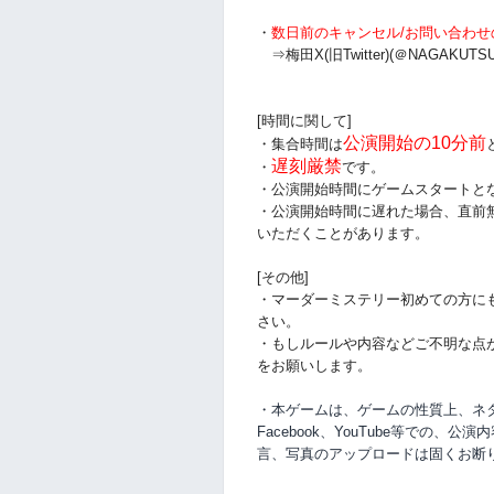
・
数日前のキャンセル/お問い合わせ
⇒梅田X(旧Twitter)(＠NAGAKUTSU
[時間に関して]
公演開始の10分前
・集合時間は
遅刻厳禁
・
です。
・公演開始時間にゲームスタートと
・公演開始時間に
遅れた場合、直前
いただくことがあります。
[その他]
・マーダーミステリー初めての方に
さい。
・もしルールや内容などご不明な点
をお願いします。
・本ゲームは、ゲームの性質上、ネタバ
Facebook、YouTube等での、
公演内
言、写真のアップロードは固くお断