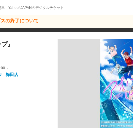
単 Yahoo! JAPANのデジタルチケット
ービスの終了について
ープ』
9
:00～
U 梅田店