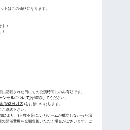
ケットはこの価格になります。
付中！
ら！
ら
面に記載された日にちの公演時間にのみ有効です。
ャンセルについて]
を確認してください。
金(約3日以内)
をお願いいたします。
にご連絡下さい。
加により、(人数不足により)ゲームが成立しなかった場
回の開催費用を全額負担いただく場合がございます。ご