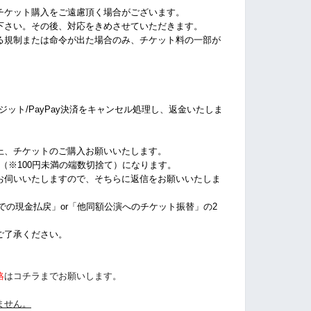
チケット購入をご遠慮頂く場合がございます。
下さい。その後、対応をきめさせていただきます。
る規制または命令が出た場合のみ、チケット料の一部が
クレジット/PayPay決済をキャンセル処理し、返金いたしま
上、チケットのご購入お願いいたします。
%（※100円未満の端数切捨て）になります。
お伺いいたしますので、そちらに返信をお願いいたしま
店での現金払戻」or「他同額公演へのチケット振替」の2
ご了承ください。
絡
はコチラまでお願いします。
ません。