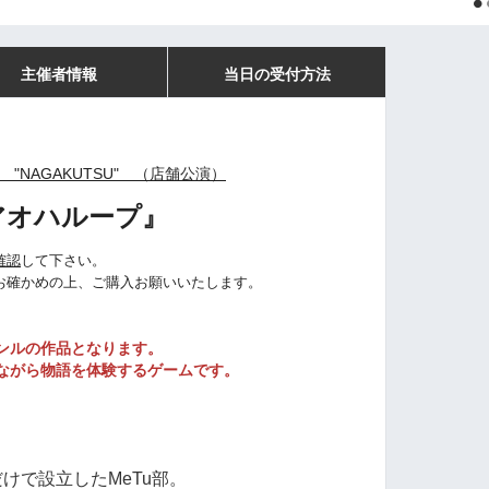
主催者情報
当日の受付方法
 "NAGAKUTSU" （店舗公演）
アオハループ
』
確認
して下さい。
お確かめの上、ご購入お願いいたします。
ンルの作品となります。
ながら物語を体験するゲームです。
けで設立したMeTu部。