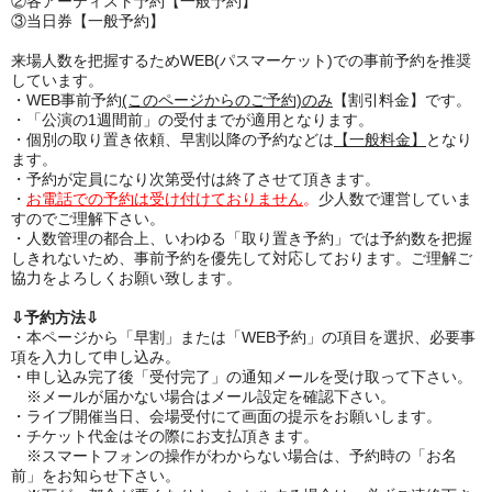
②各アーティスト予約【一般予約】
③当日券【一般予約】
来場人数を把握するためWEB(パスマーケット)での事前予約を推奨
しています。
・WEB事前予約
(このページからのご予約)のみ
【割引料金】です。
・「公演の1週間前」の受付までが適用となります。
・個別の取り置き依頼、早割以降の予約などは
【一般料金】
となり
ます。
・予約が定員になり次第受付は終了させて頂きます。
・
お電話での予約は受け付けておりません
。
少人数で運営していま
すのでご理解下さい。
・人数管理の都合上、いわゆる「取り置き予約」では予約数を把握
しきれないため、事前予約を優先して対応しております。ご理解ご
協力をよろしくお願い致します。
⇩予約方法⇩
・本ページから「早割」または「WEB予約」の項目を選択、必要事
項を入力して申し込み。
・申し込み完了後「受付完了」の通知メールを受け取って下さい。
※メールが届かない場合はメール設定を確認下さい。
・ライブ開催当日、会場受付にて画面の提示をお願いします。
・チケット代金はその際にお支払頂きます。
※スマートフォンの操作がわからない場合は、予約時の「お名
前」をお知らせ下さい。