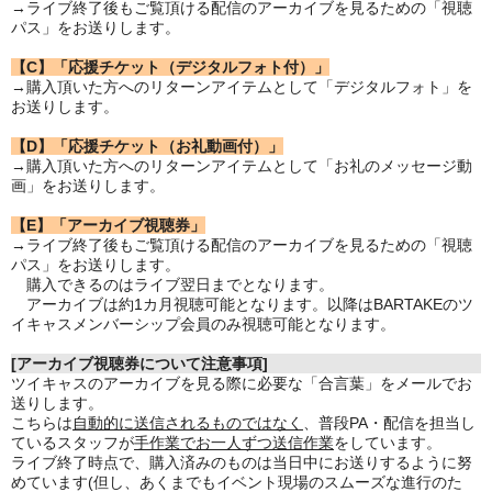
→ライブ終了後もご覧頂ける配信のアーカイブを見るための「視聴
パス」をお送りします。
【C】「応援チケット（デジタルフォト付）」
→購入頂いた方へのリターンアイテムとして「デジタルフォト」を
お送りします。
【D】「応援チケット（お礼動画付）」
→購入頂いた方へのリターンアイテムとして「お礼のメッセージ動
画」をお送りします。
【E】「アーカイブ視聴券」
→ライブ終了後もご覧頂ける配信のアーカイブを見るための「視聴
パス」をお送りします。
購入できるのはライブ翌日までとなります。
アーカイブは約1カ月視聴可能となります。以降はBARTAKEのツ
イキャスメンバーシップ会員のみ視聴可能となります。
[アーカイブ視聴券について注意事項]
ツイキャスのアーカイブを見る際に必要な「合言葉」をメールでお
送りします。
こちらは
自動的に送信されるものではなく
、普段PA・配信を担当し
ているスタッフが
手作業でお一人ずつ送信作業
をしています。
ライブ終了時点で、購入済みのものは当日中にお送りするように努
めています(但し、あくまでもイベント現場のスムーズな進行のた