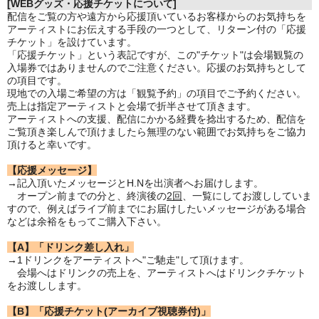
[WEBグッズ・応援チケットについて]
配信をご覧の方や遠方から応援頂いているお客様からのお気持ちを
アーティストにお伝えする手段の一つとして、リターン付の「応援
チケット」を設けています。
「応援チケット」という表記ですが、この"チケット"は会場観覧の
入場券ではありませんのでご注意ください。応援のお気持ちとして
の項目です。
現地での入場ご希望の方は「観覧予約」の項目でご予約ください。
売上は指定アーティストと会場で折半させて頂きます。
アーティストへの支援、配信にかかる経費を捻出するため、配信を
ご覧頂き楽しんで頂けましたら無理のない範囲でお気持ちをご協力
頂けると幸いです。
【応援メッセージ】
→記入頂いたメッセージとH.Nを出演者へお届けします。
オープン前までの分と、終演後の
2回
、一覧にしてお渡ししていま
すので、例えばライブ前までにお届けしたいメッセージがある場合
などは余裕をもってご購入下さい。
【A】「ドリンク差し入れ」
→1ドリンクをアーティストへ"ご馳走"して頂けます。
会場へはドリンクの売上を、アーティストへはドリンクチケット
をお渡しします。
【B】「応援チケット(アーカイブ視聴券付)」