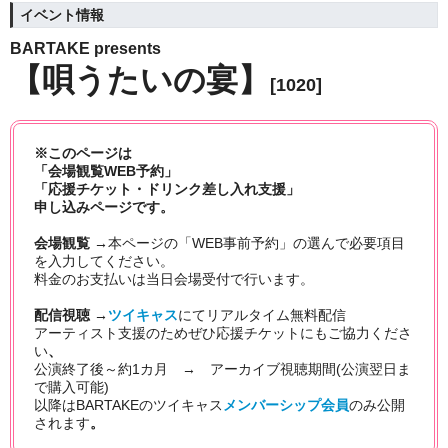
イベント情報
BARTAKE presents
【唄うたいの宴】
[1020]
※このページは
「会場観覧WEB予約」
「応援チケット・ドリンク差し入れ支援」
申し込みページです。
会場観覧 →
本ページの「WEB事前予約」の選んで必要項目
を入力してください。
料金のお支払いは当日会場受付で行います。
配信視聴 →
ツイキャス
にてリアルタイム無料
配信
アーティスト支援のためぜひ応援チケットにもご協力くださ
い
、
公演終了後～約1カ月 → アーカイブ視聴期間(公演翌日ま
で購入可能)
以降はBARTAKEのツイキャス
メンバーシップ会員
のみ公開
されます
。