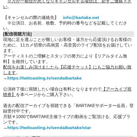
※万が一都合が悪くなりキャンセルする場合は、必ずご連絡下さ
い
。
【キャンセルの際の連絡先】
info@bartake.net
※公演日、お名前、枚数、予約時の番号などを記載してくださ
い。
[配信視聴方法]
現地に足を運ぶことが難しいお客様・遠方から応援頂けるお客様の
ために、11カメ切替の高画質・高音質のライブ配信をお届けしてい
ます。
アーティストのご理解とスタッフの努力により【リアルタイム無
料】を維持しています。
配信をお楽しみ頂けましたら【応援チケット】にもご協力お願い致
します
。
→
https://twitcasting.tv/sendaibartake
公演終了後に視聴したい場合は有料となりますので
【アーカイブ視
聴券】
を本ページからご購入下さい。
過去の配信アーカイブを視聴できる「BARTAKEサポーター会員」登
録受付中です。
月額￥1000でBARTAKE主催ライブの動画をご覧頂ける、応援プラ
ンです。
→
https://twitcasting.tv/sendaibartake/star