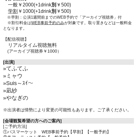
一般￥2000(+1drink
別
￥500)
学割
￥1000
(+1drink
別
￥500)
※早割：公演1週間前までのWEB予約で「アーカイブ視聴券」付
※割引料金は
WEB事前予約のみ
が対象です。取り置きなどは一般料金
となります。
【配信視聴】
リアルタイム視聴無料
(アーカイブ視聴券￥1000）
[出演]
»てふてふ
»ミャウ
»Suis～ｽｲ～
»凪紗
»やなぎの
※出演者は情勢により変更の可能性もあります。ご了承ください。
[会場観覧希望の方へのご案内]
[ご予約方法]
①パスマーケット WEB事前予約【早割】【一般予約】