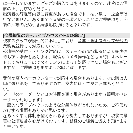
に一任しています。グッズの購入ではありませんので、趣旨にご理
解の上、お求めください。
出演者の辞退等内容に変更があった場合でも、払い戻し・返金等は
行ないません。あくまでも支援の一環ということにご理解頂き、今
後の活動のため引き続き応援頂けると幸いです。
[会場観覧の方へライブハウスからのお願い]
現在スタッフが慢性的に不足しており、
音響・照明スタッフが他の
業務も並行して対応しています
。
公演中の受付・ドリンク対応は、ステージの進行状況により多少お
待ち頂く場合もあります。
配信やカメラ操作なども同時にオペレー
トしておりますのでタイミングによって対応できない場合もござい
ますが、
ご理解頂きますようお願い致します。
受付が店内バーカウンターで対応する場合もあります。その際は入
口に張り紙をしてありますので、案内に従って奥にお進みくださ
い。
フードのオーダーなどはお時間を頂く場合があります（照明オペレ
ーターが対応します）
一般的なライブハウスのような分業体制がとれないため、ご不便お
かけする場面もありかと思います。
なるべく早く体制を整えられるよう努力しておりますが、現状で最
善の公演運営を心がけております。皆様のご理解ご協力も頂けます
と幸いです。