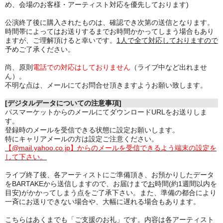
め、会場のお客様・アーティスト対応を優先しております)
公演終了後に購入されたものは、確認でき次第の送信となります。
時間帯によってはお送りするまでお時間かかってしまう場合もあり
ますが、ご理解頂けると幸いです。
1人で全て対応しておりますので
予めご了承ください。
尚、原則
電話での対応はしておりません
（ライブ中など出れませ
ん）。
不明な点は、メールにてお問合せ頂きますようお願い致します。
[デジタルデータについての注意事項]
パスマーケットからのメールにてダウンロードURLをお送りしま
す。
登録時のメールを受信できる状態に設定お願いします。
特にキャリアメールの方は設定ご注意ください。
【@mail.yahoo.co.jp】からのメールを受信できるよう端末の設定を
して下さい。
ライブ終了後、各アーティストにご準備頂き、お預かりしたデータ
をBARTAKEから送信しますので、お届けまで
お
時間(約1週間以内を
目安)がかかってしまう点をご了承下さい。また、準備の都合により
一斉にお送りできない場合や、大幅に遅れる場合もあります。
こちらはあくまでも「ご支援のお礼」です。内容は各アーティスト