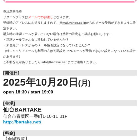
※注意事項※
リターングッズは
メールでのお渡し
となります。
登録時のアドレスにお送りしますので、
@mail.yahoo.co.jp
からのメール受信ができるように設
定下さい。
購入時の確認メールが届いていない場合は携帯の設定をご確認お願いします。
・迷惑メールフォルダに移動していませんか？
・未登録アドレスからのメール拒否設定になっていませんか？
（特にキャリアメールを利用の方は初期設定でPCメールが受信できない設定になっている場合
があります）
ご不明な点がありましたら info@bartake.net までご連絡ください。
[開催日]
2025年10月20日
(月)
open 18:30 / start 19:00
[会場]
仙台BARTAKE
仙台市青葉区一番町1-10-11 B1F
http://bartake.net/
[料金]
【会場観覧】