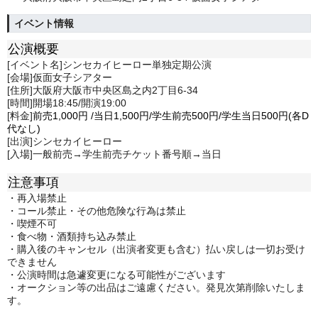
イベント情報
公演概要
[イベント名]シンセカイヒーロー単独定期公演
[会場]仮面女子シアター
[住所]大阪府大阪市中央区島之内2丁目6-34
[時間]開場18:45/開演19:00
[料金]
前売1,000
円
/
当日1,5
00円/学生前売500円/学生当日500円(各D
代なし)
[出演]シンセカイヒーロー
[入場]一般前売→学生前売チケット番号順→当日
注意事項
・再入場禁止
・コール禁止・その他危険な行為は禁止
・喫煙不可
・食べ物・酒類持ち込み禁止
・購入後のキャンセル（出演者変更も含む）払い戻しは一切お受け
できません
・公演時間は急遽変更になる可能性がございます
・オークション等の出品はご遠慮ください。発見次第削除いたしま
す。