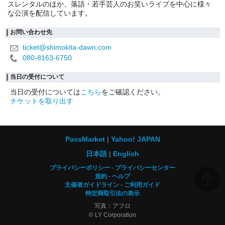
スレンタルのほか、落語・若手芸人のお笑いライブを中心に様々
な公演を配信しています。
お問い合わせ先
ticket@shimokita-dawn.com
080-8163-6750
当日の受付について
当日の受付については
こちら
をご確認ください。
チケットを取り出す
PassMarket
Yahoo! JAPAN
日本語
English
プライバシーポリシー
プライバシーセンター
規約
ヘルプ
主催者ガイドライン
ご利用ガイド
特定商取引法の表示
写真：アフロ
© LY Corporation