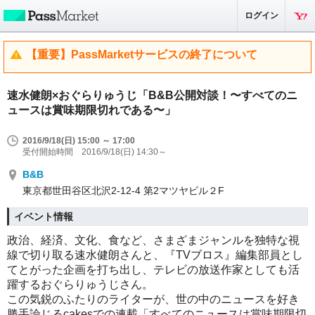
ログイン
【重要】PassMarketサービスの終了について
速水健朗×おぐらりゅうじ「B&B公開対談！〜すべてのニ
ュースは賞味期限切れである〜」
2016/9/18(日) 15:00 ～ 17:00
受付開始時間 2016/9/18(日) 14:30～
B&B
東京都世田谷区北沢2-12-4 第2マツヤビル２F
イベント情報
政治、経済、文化、食など、さまざまジャンルを独特な視
線で切り取る速水健朗さんと、『TVブロス』編集部員とし
てとがった企画を打ち出し、テレビの放送作家としても活
躍するおぐらりゅうじさん。
この気鋭のふたりのライターが、世の中のニュースを好き
勝手論じるcakesでの連載「すべてのニュースは賞味期限切