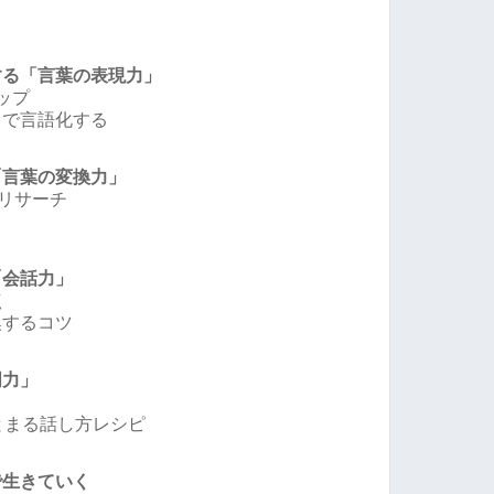
する「言葉の表現力」
ップ
ャで言語化する
「言葉の変換力」
リサーチ
「会話力」
点
換するコツ
明力」
とまる話し方レシピ
で生きていく