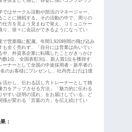
達を羨ましく感じ、容姿に強いコンプレック
学ではサークル活動や部活のマネージャー、
ることに挑戦する。その活動の中で、周りの
の仕方を見よう見まねで覚え、コミュニケー
漁り、徐々に会話ができるようになってい
で営業職に配属。年間1,920時間の飛び込み
すも全く売れず、「自分には営業は向いてい
る中、外資系企業に転職したことがきっかけ
約数1位、全国表彰3位、新人賞1位を獲得す
レーナーとして全国の中途採用者・新卒者の
00名のお客様にプレゼンし、社内売上げは1億
を活かし、伝わる話し方トレーナーとして独
彙力をアップさせる方法」「魅力的に伝わる
りやすい説明の流れ」をお届けしている。ど
関係が変わる「言葉の力」を伝え続けてい
効果：