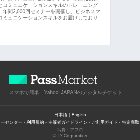
とコミュニケーションスキルのトレーニング
年間2,000回セミナーを開催し、ビジネスマ
コミュニケーションスキルをお届けしており
スマホで簡単 Yahoo! JAPANのデジタルチケット
日本語
｜
English
シーセンター
-
利用規約
-
主催者ガイドライン
-
ご利用ガイド
-
特定商取
写真：アフロ
© LY Corporation