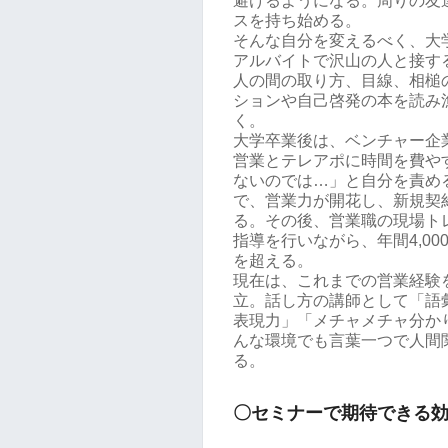
避けるようになる。周りの友
スを持ち始める。
そんな自分を変えるべく、大
アルバイトで沢山の人と接す
人の間の取り方、目線、相槌
ションや自己啓発の本を読み
く。
大学卒業後は、ベンチャー企業
営業とテレアポに時間を費や
ないのでは…」と自分を責め
で、営業力が開花し、新規契
る。その後、営業職の現場ト
指導を行いながら、年間4,0
を超える。
現在は、これまでの営業経験
立。話し方の講師として「語
表現力」「メチャメチャ分か
んな環境でも言葉一つで人間
る。
〇セミナーで期待できる