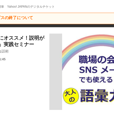
単 Yahoo! JAPANのデジタルチケット
ービスの終了について
にオススメ！説明が
」実践セミナー
会話術
1:45