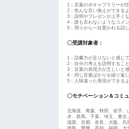
1：言葉のボキャブラリーが
2：色んな言い換えができる
3：説明やプレゼンが上手く
4：誰も言わないようなコメ
5：周りから一目置かれる話
〇受講対象者：
1：語彙力が足りないと感じ
2：自分の考えを説明するこ
3：言葉の表現力が乏しいと
4：同じ言葉ばかりを繰り返
5：人味違った表現ができる
〇モチベーション＆コミ
北海道、青森、秋田、岩手、
木、群馬、千葉、埼玉、東京
滋賀、京都、奈良、大阪、兵
徳島、愛媛、高知、福岡、大