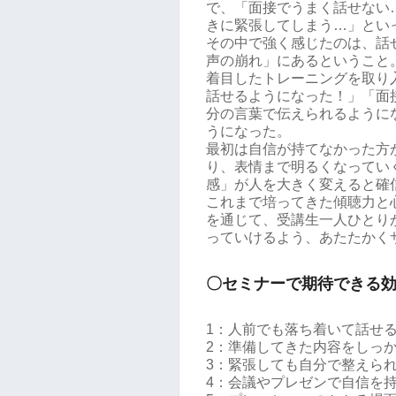
で、「面接でうまく話せない
きに緊張してしまう…」とい
その中で強く感じたのは、話
声の崩れ」にあるということ
着目したトレーニングを取り
話せるようになった！」「面
分の言葉で伝えられるように
うになった。
最初は自信が持てなかった方
り、表情まで明るくなってい
感」が人を大きく変えると確
これまで培ってきた傾聴力と
を通じて、受講生一人ひとり
っていけるよう、あたたかく
〇セミナーで期待できる
1：人前でも落ち着いて話せ
2：準備してきた内容をしっ
3：緊張しても自分で整えら
4：会議やプレゼンで自信を