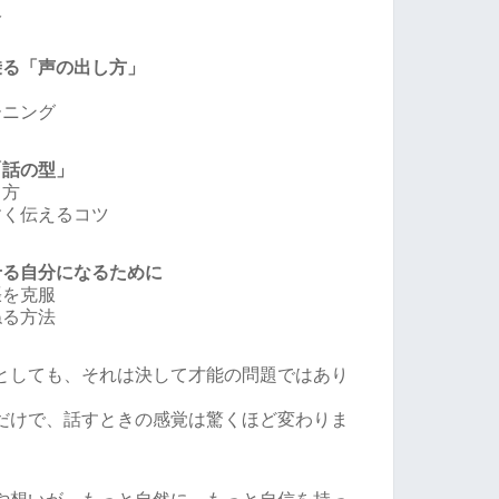
吸
乗る「声の出し方」
ーニング
「話の型」
て方
すく伝えるコツ
せる自分になるために
張を克服
ねる方法
としても、それは決して才能の問題ではあり
だけで、話すときの感覚は驚くほど変わりま