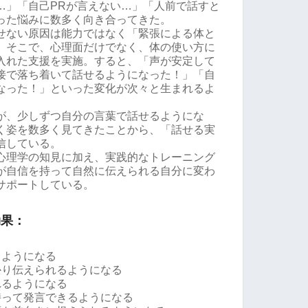
…」「自己PRが言えない…」「人前で話すと
った悩みに数多く向き合ってきた。
せない原因は能力ではなく「緊張による体と
。そこで、心理面だけでなく、体の使い方に
入れた支援を実施。すると、「声が安定して
接で落ち着いて話せるようになった！」「自
なった！」といった変化が次々と生まれるよ
が、少しずつ自分の言葉で話せるようにな
く姿を数多く見てきたことから、「話せる実
信している。
心理学の知見に加え、実践的なトレーニング
が自信を持って自然に伝えられる自分に変わ
サポートしている。
効果：
るようになる
かり伝えられるようになる
れるようになる
持って発言できるようになる