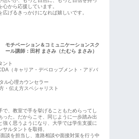
や想いが、もっと自然に、もっと自信を持っ
を心から応援しています。
を広げるきっかけになれば嬉しいです。
モチベーション＆コミュニケーションスク
ール講師：田村 まさみ（たむら まさみ）
タント
CDA（キャリア・デベロップメント・アドバ
ンタル心理カウンセラー
し方・伝え方スペシャリスト
手で、教室で手を挙げることもためらってし
あった。だからこそ、同じように一歩踏み出
と強く思うようになり、大学では学生支援に
ンサルタントを取得。
上の面談を担当し、進路相談や面接対策を行う中