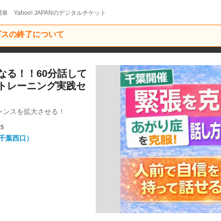
単 Yahoo! JAPANのデジタルチケット
ービスの終了について
なる！！60分話して
トレーニング実践セ
ャンスを拡大させる！
15
rt千葉西口）