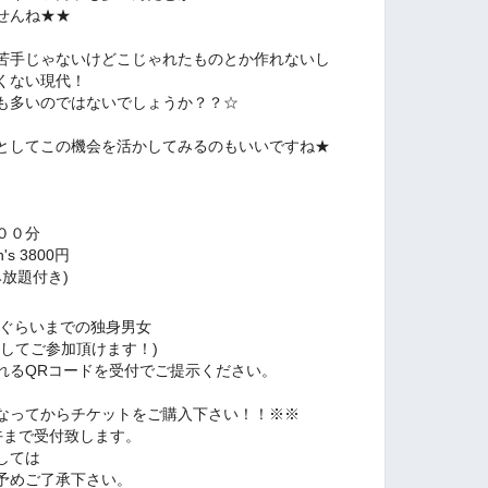
せんね★★
苦手じゃないけどこじゃれたものとか作れないし
くない現代！
も多いのではないでしょうか？？☆
としてこの機会を活かしてみるのもいいですね★
１時００分
s 3800円
題付き)
歳ぐらいまでの独身男女
ご参加頂けます！)
れるQRコードを受付でご提示ください。
なってからチケットをご購入下さい！！※※
午まで受付致します。
しては
予めご了承下さい。