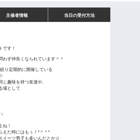
主催者情報
当日の受付方法
トです！
問わず仲良くなられています＾＾
を絞り定期的に開催している
☆
同じ趣味を持つ友達や、
る場として
子』
よね！
えた時にはもぅ！*＾＾*
スイーツ男子も多いんだとか☆