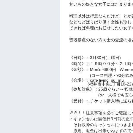
甘いもの好きな女子にはたまりま
料理以外は得意なんだけど、とか
などなどばりばり働く女性も珍し
できれば料理はお任せしたい女子
普段接点のない方同士の交流の場
《日時》：3月30日(土曜日)
《時間》：１９時００分～２
《金額》：Men's 6800円 Women'
(コース料理・90分飲み放
《会場》：cafe living su_mu
(福井市中央1丁目10‐22)
《参加対象》：25歳ぐらい～45
(お一人様でも安心して
《受付》：チケット購入時に送ら
※※！！注意事項を必ずご確認に
・キャンセルは開催日3日前の正
それ以降のキャンセルにつきま
原則、返金は出来かねますので