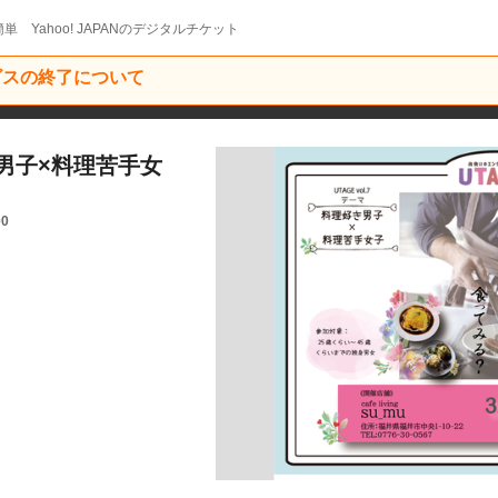
単 Yahoo! JAPANのデジタルチケット
ービスの終了について
好き男子×料理苦手女
00