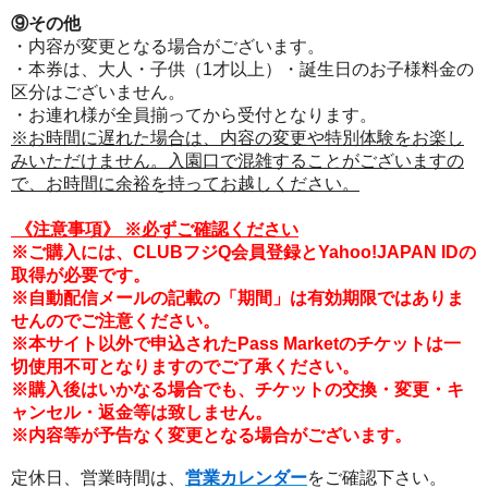
⑨その他
・内容が変更となる場合がございます。
・本券は、大人・子供（1才以上）・誕生日のお子様料金の
区分はございません。
・お連れ様が全員揃ってから受付となります。
※お時間に遅れた場合は、内容の変更や特別体験をお楽し
みいただけません。入園口で混雑することがございますの
で、お時間に余裕を持ってお越しください。
《注意事項
》
※必ずご確認ください
※ご購入には、CLUBフジQ会員登録とYahoo!JAPAN IDの
取得が必要です。
※自動配信メールの記載の「期間」は有効期限ではありま
せんのでご注意ください。
※本サイト以外で申込されたPass Marketのチケットは一
切使用不可となりますのでご了承ください。
※購入後はいかなる場合でも、チケットの交換・変更・キ
ャンセル・返金等は致しません。
※内容等が予告なく変更となる場合がございます。
定休日、営業時間は、
営業カレンダー
をご確認下さい。