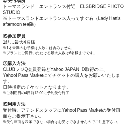
⑤受付場所
トーマスランド エントランス付近 ELSBRIDGE PHOTO
STUDIO
※トーマスランドエントランス入ってすぐ右（Lady Hatt's
afternoon tea隣）
⑥参加定員
1組…最大4名様
※1才未満のお子様は人数には含みません。
※プランにご同行いただける最大人数は6名様までです。
⑦購入方法
CLUBフジQ会員登録とYahoo!JAPAN ID取得の上、
Yahoo! Pass Marketにてチケットの購入をお願いいたしま
す。
日時指定のチケットとなります。
※ご利用日の4日前12:00に予約受付終了
⑧利用方法
受付時、アテンドスタッフにYahoo! Pass Marketの受付画
面をご提示下さい。
※受付画面を表示できない場合はお受けできませんのでご注意下さい。