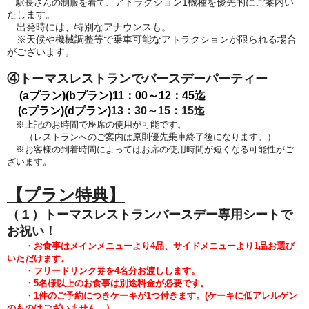
アトラクション1機種を優先的にご案内い
駅長さんの制服を着て、
たします。
出発時には、特別なアナウンスも。
※天候や機械調整等で乗車可能なアトラクションが限られる場合
がございます。
④トーマスレストランでバースデーパーティー
(aプラン)(bプラン)
11：00～12：45迄
(cプラン)(dプラン)
13：30～15：15迄
※上記のお時間で座席の使用が可能です。
（レストランへのご案内は原則優先乗車終了後になります。）
※お客様の到着時間によってはお席の使用時間が短くなる可能性がご
ざいます。
【プラン特典】
（１）トーマスレストランバースデー専用シートで
お祝い！
・お食事はメインメニューより4品、サイドメニューより1品
お選び
いただけます。
・フリードリンク券を4名分お渡しします。
・5
名様以上のお食事は別途料金が必要です。
・1件のご予約につきケーキが1つ付きます。
(
ケーキに低アレルゲン
のものはございません。）