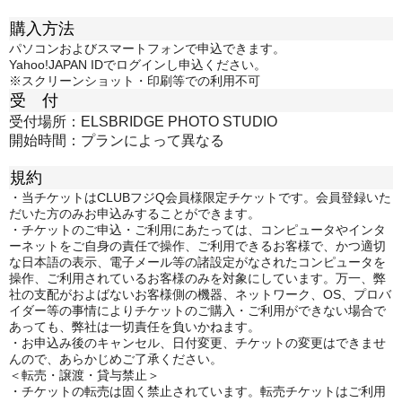
購入方法
パソコンおよびスマートフォンで申込できます。
Yahoo!JAPAN IDでログインし申込ください。
※スクリーンショット・印刷等での利用不可
受 付
受付場所：ELSBRIDGE PHOTO STUDIO
開始時間：プランによって異なる
規約
・当チケットはCLUBフジQ会員様限定チケットです。会員登録いた
だいた方のみお申込みすることができます。
・チケットのご申込・ご利用にあたっては、コンピュータやインタ
ーネットをご自身の責任で操作、ご利用できるお客様で、かつ適切
な日本語の表示、電子メール等の諸設定がなされたコンピュータを
操作、ご利用されているお客様のみを対象にしています。万一、弊
社の支配がおよばないお客様側の機器、ネットワーク、OS、プロバ
イダー等の事情によりチケットのご購入・ご利用ができない場合で
あっても、弊社は一切責任を負いかねます。
・お申込み後のキャンセル、日付変更、チケットの変更はできませ
んので、あらかじめご了承ください。
＜転売・譲渡・貸与禁止＞
・チケットの転売は固く禁止されています。転売チケットはご利用