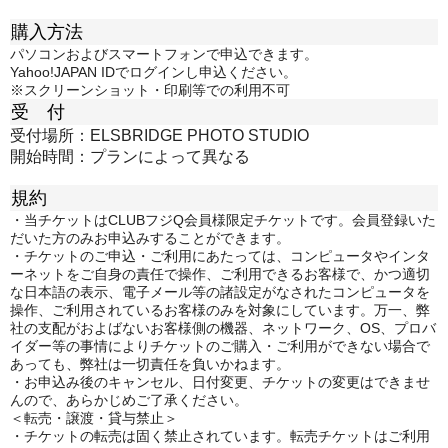
購入方法
パソコンおよびスマートフォンで申込できます。
Yahoo!JAPAN IDでログインし申込ください。
※スクリーンショット・印刷等での利用不可
受 付
受付場所：ELSBRIDGE PHOTO STUDIO
開始時間：プランによって異なる
規約
・当チケットはCLUBフジQ会員様限定チケットです。会員登録いた
だいた方のみお申込みすることができます。
・チケットのご申込・ご利用にあたっては、コンピュータやインタ
ーネットをご自身の責任で操作、ご利用できるお客様で、かつ適切
な日本語の表示、電子メール等の諸設定がなされたコンピュータを
操作、ご利用されているお客様のみを対象にしています。万一、弊
社の支配がおよばないお客様側の機器、ネットワーク、OS、プロバ
イダー等の事情によりチケットのご購入・ご利用ができない場合で
あっても、弊社は一切責任を負いかねます。
・お申込み後のキャンセル、日付変更、チケットの変更はできませ
んので、あらかじめご了承ください。
＜転売・譲渡・貸与禁止＞
・チケットの転売は固く禁止されています。転売チケットはご利用