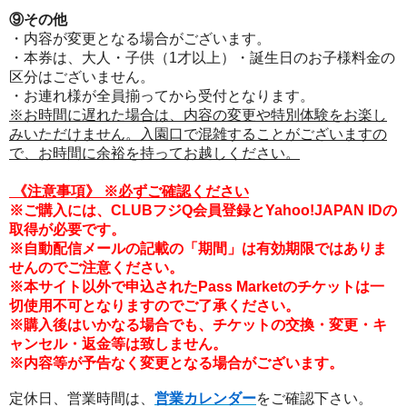
⑨その他
・内容が変更となる場合がございます。
・本券は、大人・子供（1才以上）・誕生日のお子様料金の
区分はございません。
・お連れ様が全員揃ってから受付となります。
※お時間に遅れた場合は、内容の変更や特別体験をお楽し
みいただけません。入園口で混雑することがございますの
で、お時間に余裕を持ってお越しください。
《注意事項
》
※必ずご確認ください
※ご購入には、CLUBフジQ会員登録とYahoo!JAPAN IDの
取得が必要です。
※自動配信メールの記載の「期間」は有効期限ではありま
せんのでご注意ください。
※本サイト以外で申込されたPass Marketのチケットは一
切使用不可となりますのでご了承ください。
※購入後はいかなる場合でも、チケットの交換・変更・キ
ャンセル・返金等は致しません。
※内容等が予告なく変更となる場合がございます。
定休日、営業時間は、
営業カレンダー
をご確認下さい。