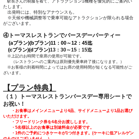
アトラクション1機種を優先的にご案内い
駅長さんの制服を着て、
たします。
出発時には、特別なアナウンスも。
※天候や機械調整等で乗車可能なアトラクションが限られる場合
がございます。
④トーマスレストランでバースデーパーティー
(aプラン)(bプラン)
11：00～12：45迄
(cプラン)(dプラン)
13：30～15：15迄
※上記のお時間で座席の使用が可能です。
（レストランへのご案内は原則優先乗車終了後になります。）
※お客様の到着時間によってはお席の使用時間が短くなる可能性がご
ざいます。
【プラン特典】
（１）トーマスレストランバースデー専用シートで
お祝い！
・お食事はメインメニューより4品、サイドメニューより1品
お選び
いただけます。
・フリードリンク券を4名分お渡しします。
・5
名様以上のお食事は別途料金が必要です。
・1件のご予約につきケーキが1つ付きます。
(
ケーキに低アレルゲン
のものはございません。）