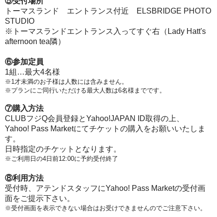
⑤受付場所
トーマスランド エントランス付近 ELSBRIDGE PHOTO
STUDIO
※トーマスランドエントランス入ってすぐ右（Lady Hatt's
afternoon tea隣）
⑥参加定員
1組…最大4名様
※1才未満のお子様は人数には含みません。
※プランにご同行いただける最大人数は6名様までです。
⑦購入方法
CLUBフジQ会員登録とYahoo!JAPAN ID取得の上、
Yahoo! Pass Marketにてチケットの購入をお願いいたしま
す。
日時指定のチケットとなります。
※ご利用日の4日前12:00に予約受付終了
⑧利用方法
受付時、アテンドスタッフにYahoo! Pass Marketの受付画
面をご提示下さい。
※受付画面を表示できない場合はお受けできませんのでご注意下さい。