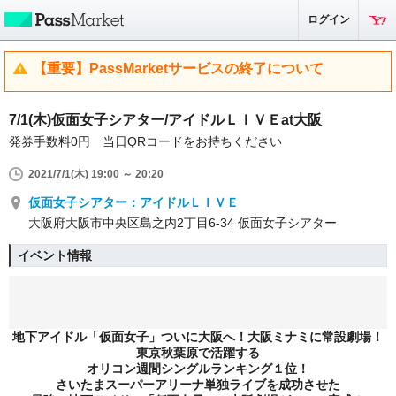
ログイン
【重要】PassMarketサービスの終了について
7/1(木)仮面女子シアター/アイドルＬＩＶＥat大阪
発券手数料0円 当日QRコードをお持ちください
2021/7/1(木) 19:00 ～ 20:20
仮面女子シアター：アイドルＬＩＶＥ
大阪府大阪市中央区島之内2丁目6-34 仮面女子シアター
イベント情報
地下アイドル「仮面女子」ついに大阪へ！大阪ミナミに常設劇場！
東京秋葉原で活躍する
オリコン週間シングルランキング１位！
さいたまスーパーアリーナ単独ライブを成功させた