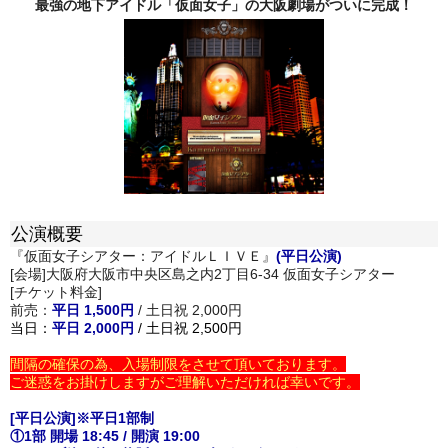
最強の地下アイドル「仮面女子」の大阪劇場がついに完成！
公演概要
『仮面女子シアター：アイドルＬＩＶＥ』
(平日公演)
[会場]大阪府大阪市中央区島之内2丁目6-34 仮面女子シアター
[チケット料金]
前売：
平日 1,500円
/ 土日祝 2,000円
当日：
平日 2,000円
/ 土日祝 2,500円
間隔の確保の為、入場制限をさせて頂いております。
ご迷惑をお掛けしますがご理解いただければ幸いです。
[平日公演]※平日1部制
①1部 開場 18:45 / 開演 19:00